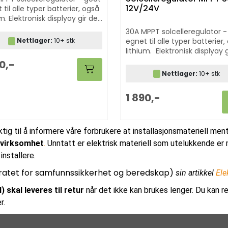
12V/24V
 til alle typer batterier, også
um. Elektronisk displyay gir deg
om spenning, ladestrøm etc..
30A MPPT solcelleregulator - godt
egnet til alle typer batterier,
Nettlager:
10+ stk
lithium. Elektronisk displyay g
deg info om spenning, lade
90,-
etc..
Nettlager:
10+ stk
1 890,-
iktig til å informere våre forbrukere at installasjonsmateriell men
nsvirksomhet
.
Unntatt er elektrisk materiell som utelukkende er m
installere.
ratet for samfunnssikkerhet og beredskap)
sin artikkel
Ele
) skal leveres til retur
når det ikke kan brukes lenger. Du kan re
r.