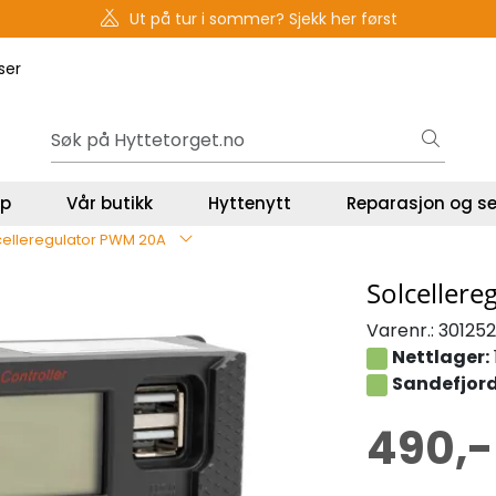
Gavekort - Gaven som ALLTID funker!
ser
lp
Vår butikk
Hyttenytt
Reparasjon og se
celleregulator PWM 20A
Solceller
Varenr.:
30125
Nettlager:
Sandefjord
490,-