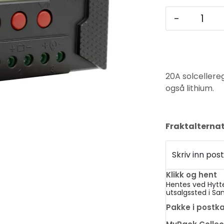
-
20A solcellereg
også lithium.
Fraktalternat
Skriv inn p
Klikk og hent
Hentes ved Hytt
utsalgssted i Sa
Pakke i postk