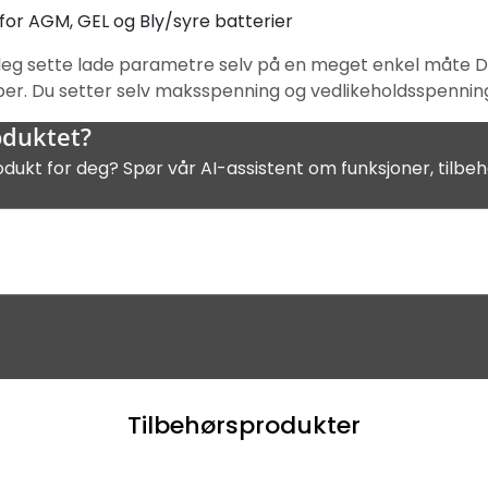
 for AGM, GEL og Bly/syre batterier
 deg sette lade parametre selv på en meget enkel måte De
ityper. Du setter selv maksspenning og vedlikeholdsspenni
oduktet?
odukt for deg? Spør vår AI-assistent om funksjoner, tilbeh
Tilbehørsprodukter