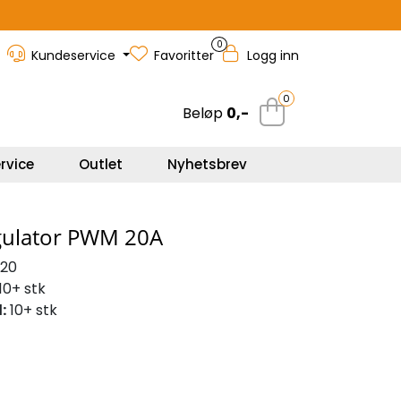
0
Kundeservice
Favoritter
Logg inn
0
Beløp
0,-
rvice
Outlet
Nyhetsbrev
egulator PWM 20A
220
10+ stk
:
10+ stk