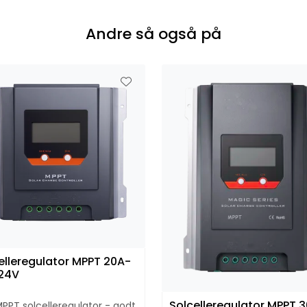
Andre så også på
elleregulator MPPT 20A-
24V
Solcelleregulator MPPT 
PT solcelleregulator - godt