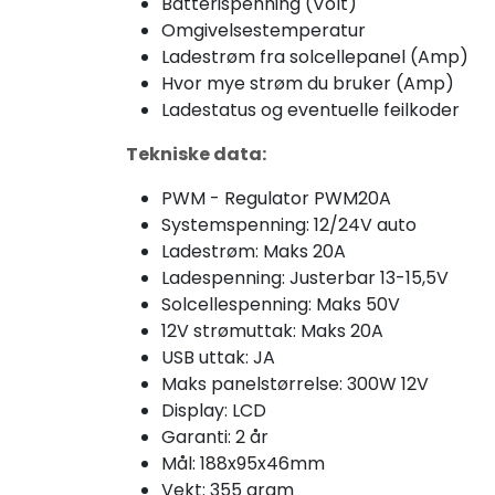
Batterispenning (Volt)
Omgivelsestemperatur
Ladestrøm fra solcellepanel (Amp)
Hvor mye strøm du bruker (Amp)
Ladestatus og eventuelle feilkoder
Tekniske data:
PWM - Regulator PWM20A
Systemspenning: 12/24V auto
Ladestrøm: Maks 20A
Ladespenning: Justerbar 13-15,5V
Solcellespenning: Maks 50V
12V strømuttak: Maks 20A
USB uttak: JA
Maks panelstørrelse: 300W 12V
Display: LCD
Garanti: 2 år
Mål: 188x95x46mm
Vekt: 355 gram