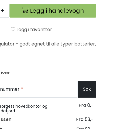
+
Legg i handlevogn
Legg i favoritter
ulator - godt egnet til alle typer batterier,
iver
ostnummer
*
Søk
Fra 0,-
eorgets hovedkontor og
ndefjord
Fra 53,-
assen