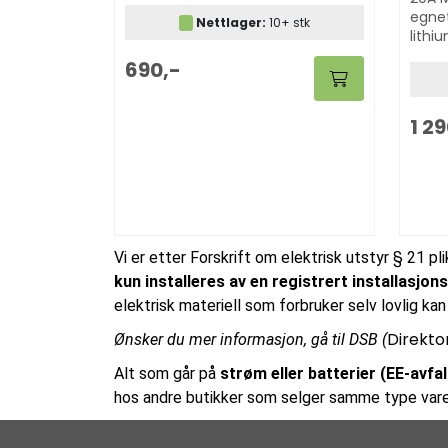
egnet
Nettlager:
10+ stk
lithi
info 
690,-
1 2
Vi er etter Forskrift om elektrisk utstyr § 21 pl
kun installeres av en registrert installasjo
elektrisk materiell som forbruker selv lovlig kan 
Direkto
Ønsker du mer informasjon, gå til DSB (
Alt som går på
strøm eller batterier (EE-avfall
hos andre butikker som selger samme type vare