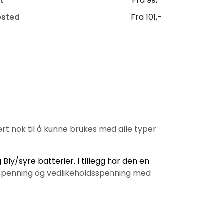
Fra 99,-
t
Fra 101,-
ested
ert nok til å kunne brukes med alle typer
g Bly/syre batterier.
I tillegg har den en
spenning og vedlikeholdsspenning med