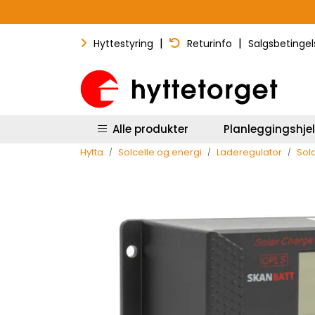
Skip to main content
|
|
Hyttestyring
Returinfo
Salgsbetingel
Alle produkter
Planleggingshje
Hytta
Solcelle og energi
Laderegulator
Sol