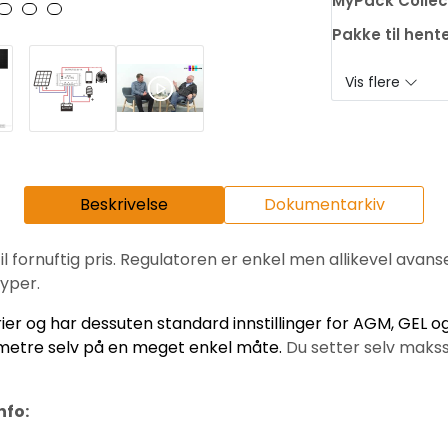
MyPack Collec
Pakke til hent
Vis flere
Beskrivelse
Dokumentarkiv
l fornuftig pris. Regulatoren er enkel men allikevel avans
typer.
ier og har dessuten standard innstillinger for AGM, GEL o
ametre selv på en meget enkel måte.
Du setter selv maks
nfo: