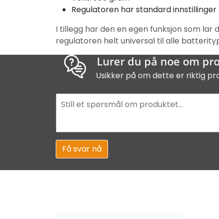
Regulatoren har standard innstillinger
I tillegg har den en egen funksjon som lar
regulatoren helt universal til alle batter
Lurer du på noe om pr
Usikker på om dette er riktig pr
Få svar nå