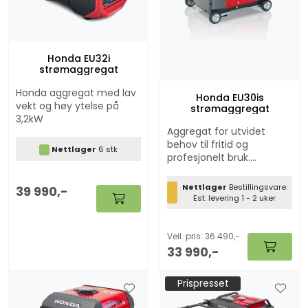
Honda EU32i
strømaggregat
Honda aggregat med lav
Honda EU30is
vekt og høy ytelse på
strømaggregat
3,2kW
Aggregat for utvidet
behov til fritid og
Nettlager
6 stk
profesjonelt bruk.
Moderne, kapslet design,
meget lavt lydnivå.
Nettlager
Bestillingsvare:
39 990,-
Honda Strømaggregat EU
Est. levering 1 - 2 uker
30is med elektrisk start
og innbygget batteri. To
like aggregater kan
Veil. pris: 36 490,-
parallellkobles for dobbel
33 990,-
effekt. Inverter og Eco
throttle, ladestrøm for 12
Prispresset
V batterier