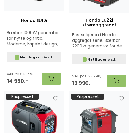
Honda EU22i
Honda EU10i
strømaggregat
Bærbar 1000W generator
Bestselgeren i Hondas
for hytte og fritid.
aggregat serie. Bærbar
Moderne, kapslet design,
2200W generator for den
lav vekt og meget lavt
som trenger det lille
lydnivå.
ekstra
Nettlager:
10+ stk
Nettlager
5 stk
Veil. pris: 16 490,-
Veil. pris: 23 790,-
14 990,-
19 990,-
Prispresset
Prispresset