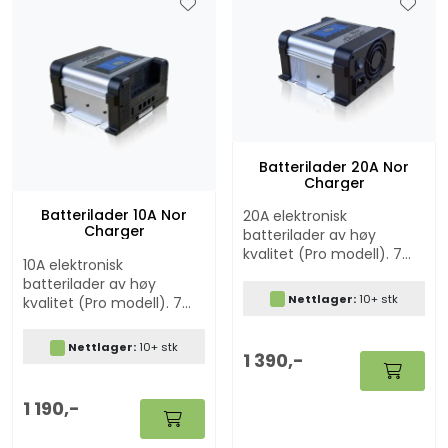
Batterilader 20A Nor
Charger
Batterilader 10A Nor
20A elektronisk
Charger
batterilader av høy
kvalitet (Pro modell). 7
10A elektronisk
trinns batteriladere med
batterilader av høy
modus for Lithium, AGM,
Nettlager:
10+ stk
kvalitet (Pro modell). 7
GEL og bly/syre batterier.
trinns batteriladere med
Ladekabelsett er
modus for Lithium, AGM,
inkludert.
Nettlager:
10+ stk
1 390,-
GEL og bly/syre batterier.
Ladekabler inkludert.
1 190,-