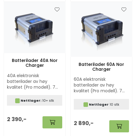
Batterilader 40A Nor
Batterilader 60A Nor
Charger
Charger
40A elektronisk
60A elektronisk
batterilader av høy
batterilader av høy
kvalitet (Pro modell). 7
kvalitet (Pro modell). 7
trinns batteriladere med
trinns batteriladere med
modus for Lithium, AGM,
Nettlager:
10+ stk
modus for Lithium, AGM,
GEL og bly/syre batterier.
Nettlager
10 stk
GEL og bly/syre batterier.
Ladekabel medfølger.
Ladekabelsett er
2 390,-
inkludert.
2 890,-