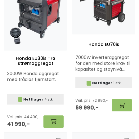
Honda EU70is
7000W inverteraggregat
Honda EU30is TFS
for den med store krav til
strømaggregat
kapasitet og støynivå.
3000W Honda aggregat
Fuel injection og mulighet
med trådløs fjernstart.
for fjernstart
Nettlager
1 stk
Nettlager
4 stk
Veil. pris: 72 990,-
69 990,-
Veil. pris: 44 490,-
41 990,-