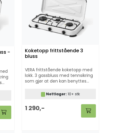
Koketopp frittstående 3
ss -
bluss
VERA frittstående koketopp med
 med
lokk. 3 gassbluss med tennsikring
kring
som gjør at den kan benyttes
s
både ute og inne.
or
skap.
Nettlager:
10+ stk
1 290,-