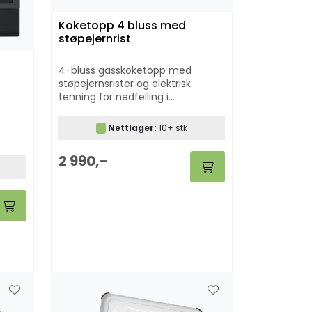
Koketopp 4 bluss med
støpejernrist
4-bluss gasskoketopp med
støpejernsrister og elektrisk
tenning for nedfelling i
benkeplate (vist på Eventyrlig
Oppussing). Egnet til både hytte,
Nettlager:
10+ stk
fritid og hjem.
2 990,-