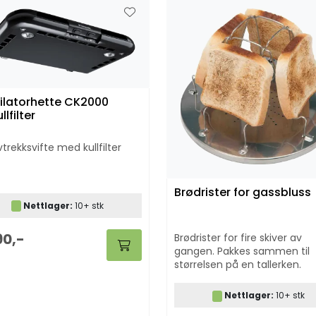
ilatorhette CK2000
lfilter
vtrekksvifte med kullfilter
Brødrister for gassbluss
Nettlager:
10+ stk
90,-
Brødrister for fire skiver av
gangen. Pakkes sammen til
størrelsen på en tallerken.
Nettlager:
10+ stk