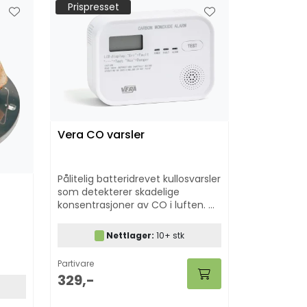
Prispresset
Vera CO varsler
Pålitelig batteridrevet kullosvarsler
som detekterer skadelige
konsentrasjoner av CO i luften. Gir
sanntidsinfo om kullosnivået i
rommet og utløser alarm ved
Nettlager:
10+ stk
angitte grenseverdier.
Partivare
329,-