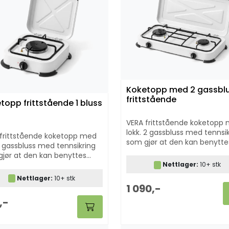
Koketopp med 2 gassblu
frittstående
topp frittstående 1 bluss
VERA frittstående koketopp
lokk. 2 gassbluss med tennsi
frittstående koketopp med
som gjør at den kan benytte
 1 gassbluss med tennsikring
både ute og inne - perfekt f
jør at den kan benyttes
hytte, båt, camping & bered
ute og inne.
Nettlager:
10+ stk
Nettlager:
10+ stk
1 090,-
,-