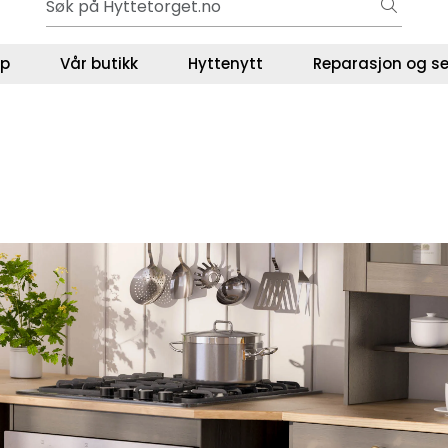
Outlet - Gode priser!
ser
lp
Vår butikk
Hyttenytt
Reparasjon og se