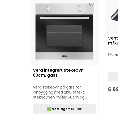
Vent
m/kul
12V a
Vera integrert stekeovn
60cm, gass
Vera stekeovn på gass for
6 6
innbygging med 2kW effekt.
Stekeovnen måler 60cm og
passer dermed inn i de aller fleste
kjøkkeninnredninger.
Nettlager:
10+ stk