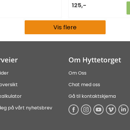
125,-
Vis flere
veier
Om Hyttetorget
ider
Om Oss
oversikt
Chat med oss
kalkulator
Gå til kontaktskjema
deg på vårt nyhetsbrev