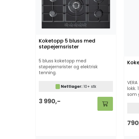
Koketopp 5 bluss med
støpejernsrister
5 bluss koketopp med
Koke
støpejernsrister og elektrisk
tenning.
VERA 
Nettlager:
10+ stk
lokk.
som g
3 990,-
både 
790