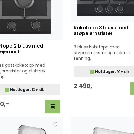
Koketopp 3 bluss med
støpejernsrister
topp 2 bluss med
3 bluss koketopp med
ejernrist
støpejernsrister og elektrisk
tenning.
uss gasskoketopp med
jernsrister og elektrisk
Nettlager:
10+ stk
ing
2 490,-
Nettlager:
10+ stk
90,-