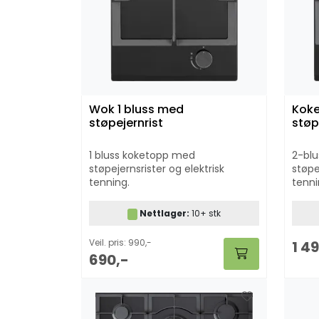
Wok 1 bluss med
Koke
støpejernrist
støp
1 bluss koketopp med
2-bl
støpejernsrister og elektrisk
støpe
tenning.
tenn
Nettlager:
10+ stk
Veil. pris: 990,-
1 4
690,-