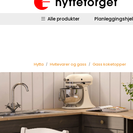
Skip to main content
|
|
Hyttestyring
Returinfo
Salgsbetingel
Alle produkter
Planleggingshje
Hytta
Hvitevarer og gass
Gass koketopper