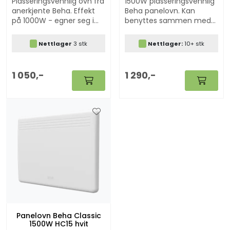
Plasseringsvennlig ovn fra
1500W plasseringsvennlig
anerkjente Beha. Effekt
Beha panelovn. Kan
på 1000W - egner seg i
benyttes sammen med
middels rom i hjemmet
våre "Ring hytta varm"
og på hytta. Kan benyttes
løsninger.
Nettlager
3 stk
Nettlager:
10+ stk
sammen med våre "Ring
hytta varm" løsninger.
1 050,-
1 290,-
Panelovn Beha Classic
1500W HC15 hvit