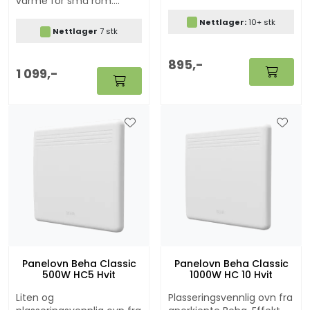
varme for små rom.
Kun 500W - egner seg i
Panelovnen egner seg
små rom og på hytta.
Nettlager:
10+ stk
også godt til våre "Ring
Kan benyttes sammen
Nettlager
7 stk
hytta varm" produkter.
med våre "Ring hytta
varm" løsninger.
895,-
1 099,-
Panelovn Beha Classic
Panelovn Beha Classic
500W HC5 Hvit
1000W HC 10 Hvit
Liten og
Plasseringsvennlig ovn fra