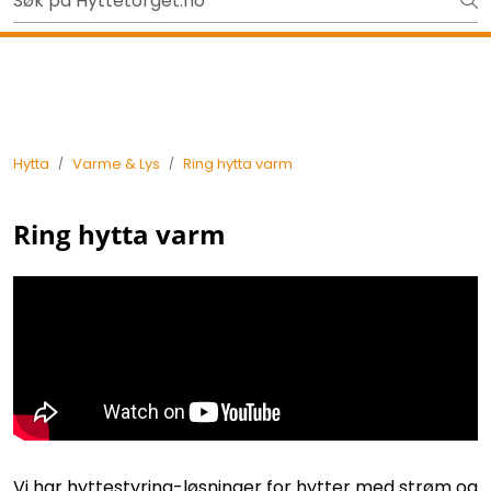
Skip to main content
Gavekort - Gaven som ALLTID funker!
Tilbake
Hytta
Varme & Lys
Ring hytta varm
Ring hytta varm
Vi har hyttestyring-løsninger for hytter med strøm og