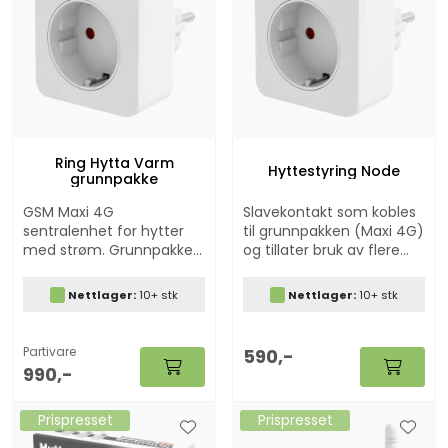
Ring Hytta Varm
Hyttestyring Node
grunnpakke
GSM Maxi 4G
Slavekontakt som kobles
sentralenhet for hytter
til grunnpakken (Maxi 4G)
med strøm. Grunnpakke
og tillater bruk av flere
som betjener 1 kontakt
ovner i samme system.
(ovn), og som kan
Nettlager:
10+ stk
Nettlager:
10+ stk
bygges ut med noder om
ønskelig. Tilbud om
rimelig abonnement
Partivare
590,-
(valgfritt å benytte).
990,-
Prispresset
Prispresset