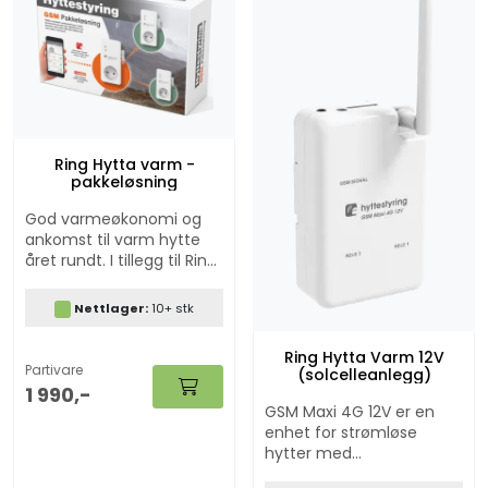
Ring Hytta varm -
pakkeløsning
God varmeøkonomi og
ankomst til varm hytte
året rundt. I tillegg til Ring
hytta varm funksjonalitet
har integrert frostvakt og
Nettlager:
10+ stk
strømbruddsalarm.
Fungerer på gamle og
Ring Hytta Varm 12V
nye plattformer (2G, 3G,
Partivare
(solcelleanlegg)
4G og 5G). Tilbud om
1 990,-
rimelig abonnement
GSM Maxi 4G 12V er en
(valgfritt å benytte).
enhet for strømløse
hytter med
solcelleanlegg. Muliggjør