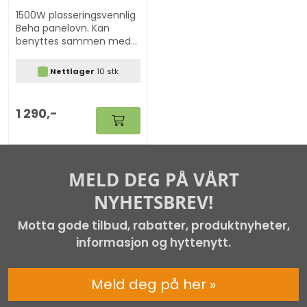
1500W plasseringsvennlig
Beha panelovn. Kan
benyttes sammen med
våre "Ring hytta varm"
løsninger.
Nettlager
10 stk
1 290,-
MELD DEG PÅ VÅRT
NYHETSBREV!
Motta gode tilbud, rabatter, produktnyheter,
informasjon og hyttenytt.
Meld deg på her »