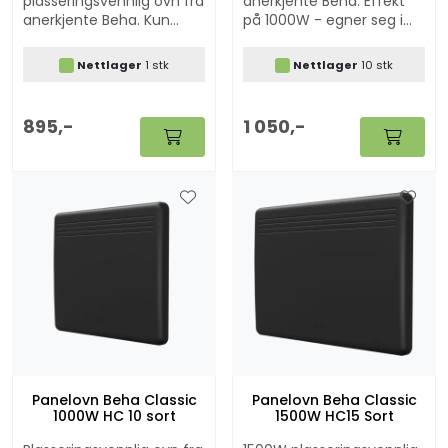
plasseringsvennlig ovn fra
anerkjente Beha. Effekt
anerkjente Beha. Kun
på 1000W - egner seg i
500W - egner seg i små
middels rom i hjemmet
rom og på hytta. Kan
og på hytta. Kan benyttes
Nettlager
1 stk
Nettlager
10 stk
benyttes sammen med
sammen med våre "Ring
våre "Ring hytta varm"
hytta varm" løsninger.
løsninger.
895,-
1 050,-
Panelovn Beha Classic
Panelovn Beha Classic
1000W HC 10 sort
1500W HC15 Sort