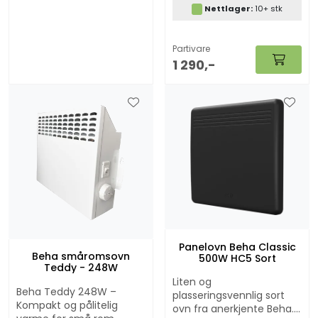
autostart av parafinovn,
Nettlager:
10+ stk
strømaggregat etc.
Partivare
1 290,-
Panelovn Beha Classic
Beha småromsovn
500W HC5 Sort
Teddy - 248W
Liten og
Beha Teddy 248W –
plasseringsvennlig sort
Kompakt og pålitelig
ovn fra anerkjente Beha.