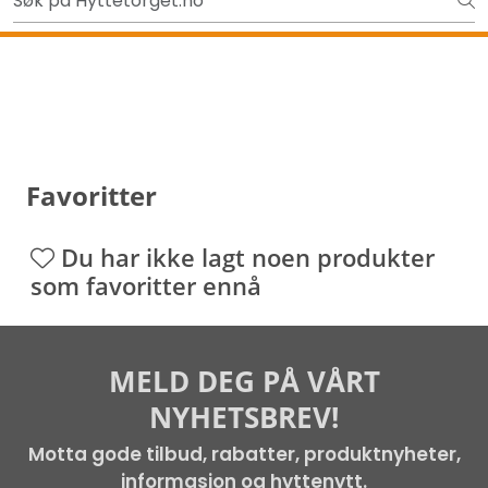
Skip to main content
Ut på tur i sommer? Sjekk her først
Tilbake
Favoritter
Du har ikke lagt noen produkter
som favoritter ennå
MELD DEG PÅ VÅRT
NYHETSBREV!
Motta gode tilbud, rabatter, produktnyheter,
informasjon og hyttenytt.