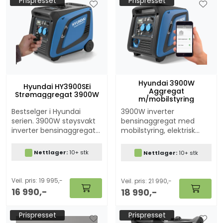
Prispresset
Prispresset
up aggregat til hytta,
strømforsyning.
båten eller bobilen,
samtidig som det er
fleksibelt nok til en rekke
andre bruksområder.
Hyundai 3900W
Hyundai HY3900SEi
Aggregat
Strømaggregat 3900W
m/mobilstyring
Bestselger i Hyundai
3900W inverter
serien. 3900W støysvakt
bensinaggregat med
inverter bensinaggregat
mobilstyring, elektrisk
med elektrisk start og
start og fjernkontroll
fjernkontroll samt ATS
samt ATS funksjon
Nettlager:
10+ stk
Nettlager:
10+ stk
funksjon
(autostart/fjernstart).
Veil. pris: 19 995,-
Veil. pris: 21 990,-
16 990,-
18 990,-
Prispresset
Prispresset