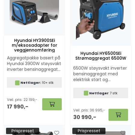
Hyundai HY3900SEi
m/eksosadapter for
veggjennomføring
Hyundai HY6500SEi
Aggregatpakke basert på
Strømaggregat 6500W
Hyundai 3900W støysvakt
6500W støysvakt inverter
inverter bensinaggregat
bensinaggregat med
med elektrisk start og
elektrisk start og
fjernkontroll samt ATS
Nettlager:
10+ stk
fjernkontroll samt ATS
funksjon (autostart)
funksjon
Nettlager
7 stk
(autostart/fjernstart).
Veil. pris: 22 199,-
17 990,-
Veil. pris: 36 995,-
30 990,-
Prispresset
Prispresset