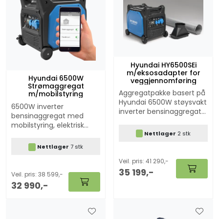
Hyundai HY6500SEi
m/eksosadapter for
Hyundai 6500W
veggjennomføring
Strømaggregat
Aggregatpakke basert på
m/mobilstyring
Hyundai 6500W støysvakt
6500W inverter
inverter bensinaggregat
bensinaggregat med
med elektrisk start og
mobilstyring, elektrisk
fjernkontroll samt ATS
Nettlager
2 stk
start og fjernkontroll
funksjon (autostart)
samt ATS funksjon
Nettlager
7 stk
Veil. pris: 41 290,-
35 199,-
Veil. pris: 38 599,-
32 990,-