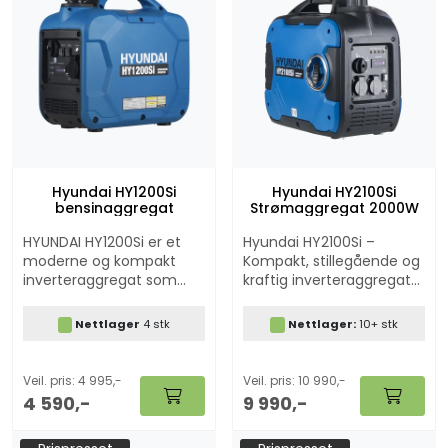
Hyundai HY1200Si
Hyundai HY2100Si
bensinaggregat
Strømaggregat 2000W
HYUNDAI HY1200Si er et
Hyundai HY2100Si –
moderne og kompakt
Kompakt, stillegående og
inverteraggregat som
kraftig inverteraggregat
leverer ren og stabil 230V
HY2100Si er et lett,
strøm, tilsvarende
kompakt og stillegående
Nettlager
4 stk
Nettlager:
10+ stk
kvaliteten du har hjemme
inverteraggregat som gir
i stikkontakten. Med
deg mye for pengene.
opptil 1200W maks
Det er perfekt for bruk i
Veil. pris: 4 995,-
Veil. pris: 10 990,-
effekt er dette
bobil, båt, campingvogn
4 590,-
9 990,-
aggregatet spesielt godt
og hytte – eller hvor du
egnet som back
enn trenger pålitelig