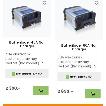
Batterilader 40A Nor
Batterilader 60A Nor
Charger
Charger
40A elektronisk
60A elektronisk
batterilader av høy
batterilader av høy
kvalitet (Pro modell). 7
kvalitet (Pro modell). 7
trinns batteriladere med
trinns batteriladere med
modus for Lithium, AGM,
Nettlager:
10+ stk
modus for Lithium, AGM,
GEL og bly/syre batterier.
Nettlager
9 stk
GEL og bly/syre batterier.
Ladekabel medfølger.
Ladekabelsett er
2 390,-
inkludert.
2 890,-