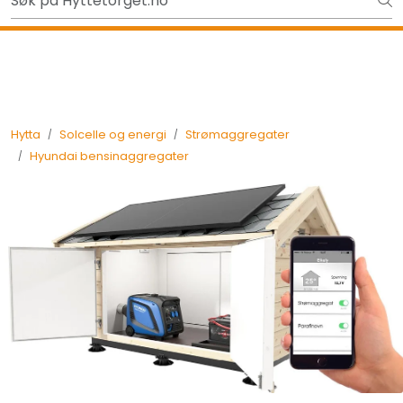
Skip to main content
Ut på tur i sommer? Sjekk her først
Tilbake
Hytta
Solcelle og energi
Strømaggregater
Hyundai bensinaggregater