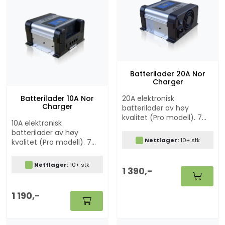
Batterilader 20A Nor
Charger
Batterilader 10A Nor
20A elektronisk
Charger
batterilader av høy
kvalitet (Pro modell). 7
10A elektronisk
trinns batteriladere med
batterilader av høy
modus for Lithium, AGM,
Nettlager:
10+ stk
kvalitet (Pro modell). 7
GEL og bly/syre batterier.
trinns batteriladere med
Ladekabelsett er
modus for Lithium, AGM,
inkludert.
Nettlager:
10+ stk
1 390,-
GEL og bly/syre batterier.
Ladekabler inkludert.
1 190,-