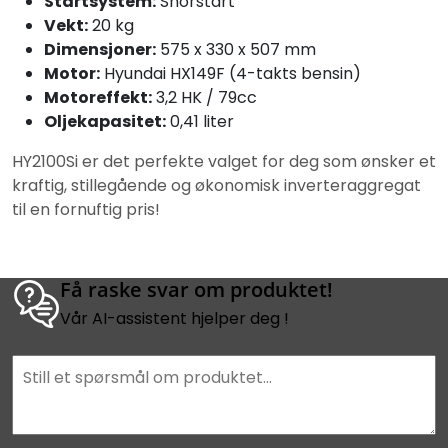
Startsystem:
Snorstart
Vekt:
20 kg
Dimensjoner:
575 x 330 x 507 mm
Motor:
Hyundai HX149F (4-takts bensin)
Motoreffekt:
3,2 HK / 79cc
Oljekapasitet:
0,41 liter
HY2100Si er det perfekte valget for deg som ønsker et
kraftig, stillegående og økonomisk inverteraggregat
til en fornuftig pris!
Få raske svar om produktet!
Vår AI-assistent hjelper deg !