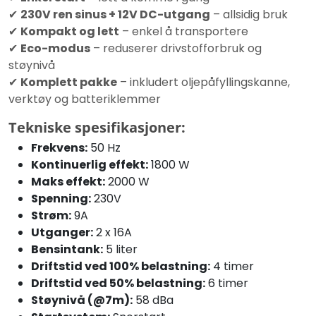
✔
230V ren sinus + 12V DC-utgang
– allsidig bruk
✔
Kompakt og lett
– enkel å transportere
✔
Eco-modus
– reduserer drivstofforbruk og
støynivå
✔
Komplett pakke
– inkludert oljepåfyllingskanne,
verktøy og batteriklemmer
Tekniske spesifikasjoner:
Frekvens:
50 Hz
Kontinuerlig effekt:
1800 W
Maks effekt:
2000 W
Spenning:
230V
Strøm:
9A
Utganger:
2 x 16A
Bensintank:
5 liter
Driftstid ved 100% belastning:
4 timer
Driftstid ved 50% belastning:
6 timer
Støynivå (@7m):
58 dBa