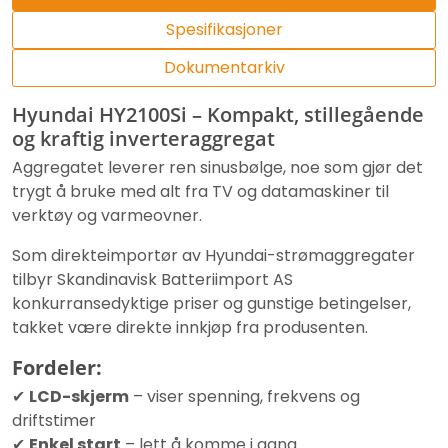
Spesifikasjoner
Dokumentarkiv
Hyundai HY2100Si – Kompakt, stillegående
og kraftig inverteraggregat
Aggregatet leverer ren sinusbølge, noe som gjør det
trygt å bruke med alt fra TV og datamaskiner til
verktøy og varmeovner.
Som direkteimportør av Hyundai-strømaggregater
tilbyr Skandinavisk Batteriimport AS
konkurransedyktige priser og gunstige betingelser,
takket være direkte innkjøp fra produsenten.
Fordeler:
✔
LCD-skjerm
– viser spenning, frekvens og
driftstimer
✔
Enkel start
– lett å komme i gang