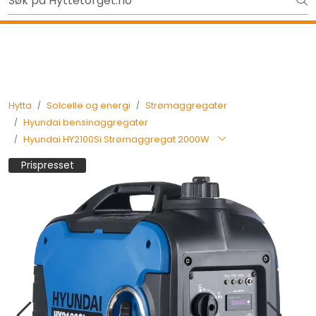
Skip to main content
Gavekort - Gaven som ALLTID funker!
Tilbake
Hytta
Solcelle og energi
Strømaggregater
Hyundai bensinaggregater
Hyundai HY2100Si Strømaggregat 2000W
Prispresset