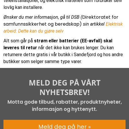
teleinstallasjoner, og elektrisk materiell som forbruker selv
lovlig kan installere.
Direktoratet for
Ønsker du mer informasjon, gå til DSB (
samfunnssikkerhet og beredskap)
sin artikkel
Elektrisk
arbeid: Dette kan du gjøre selv
Alt som går på
strøm eller batterier (EE-avfall) skal
leveres til retur
når det ikke kan brukes lenger. Du kan
returnere dette gratis i vår butikk i Sandefjord og hos andre
butikker som selger samme type varer.
MELD DEG PÅ VÅRT
NYHETSBREV!
Motta gode tilbud, rabatter, produktnyheter,
informasjon og hyttenytt.
Meld deg på her »