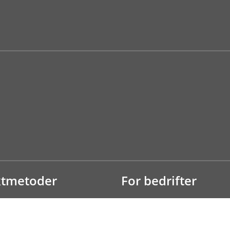
ktmetoder
For bedrifter
Bli bedriftskunde
Hyttetorget Proff