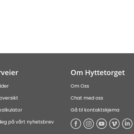
veier
Om Hyttetorget
ider
Om Oss
oversikt
Chat med oss
kalkulator
Gå til kontaktskjema
deg på vårt nyhetsbrev