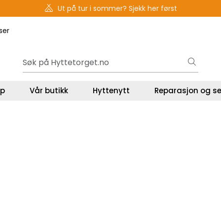
Ut på tur i sommer? Sjekk her først
ser
lp
Vår butikk
Hyttenytt
Reparasjon og se