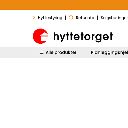
Skip to main content
|
|
Hyttestyring
Returinfo
Salgsbetingel
Alle produkter
Planleggingshje