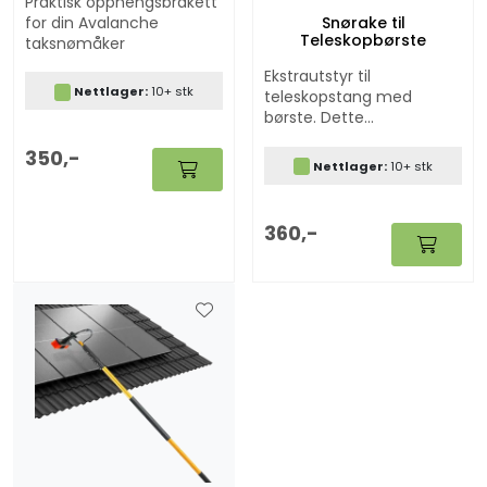
Praktisk opphengsbrakett
Snørake til
for din Avalanche
Teleskopbørste
taksnømåker
Ekstrautstyr til
Nettlager:
10+ stk
teleskopstang med
børste. Dette
snørakehodet er
350,-
produsert i
Nettlager:
10+ stk
kuldebestandig nylon
materiale og tåler tøff
belastning.
360,-