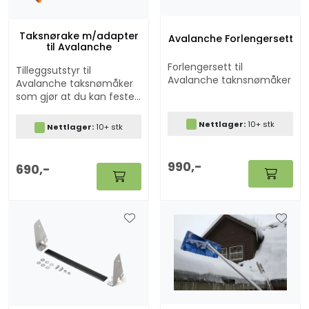
Taksnørake m/adapter
Avalanche Forlengersett
til Avalanche
Forlengersett til
Tilleggsutstyr til
Avalanche taknsnømåker
Avalanche taksnømåker
som gjør at du kan feste
rakehodet til
glassfiberstangen
Nettlager:
10+ stk
Nettlager:
10+ stk
990,-
690,-