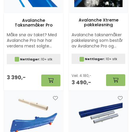
Avalanche Xtreme
Avalanche
pakkeløsning
Taksnømåker Pro
Avalanche taksnømåker
Måke snø av taket? Med
pakkeløsning som består
Avalanche Pro har har
av Avalanche Pro og
verdens mest solgte
Xtreme kit
taksnømåker nå blitt
enda bedre. Produsert i
Nettlager:
10+ stk
Nettlager:
10+ stk
glassfiberarmert
polyester som tåler kulde
og ekstrem belastning.
Veil. 4.180,-
3 390,-
3 490,-