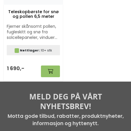
Teleskopbørste for snø
og pollen 6,5 meter
Fjerner skånsomt pollen,
fugleskitt og snø fra
solcellepaneler, vinduer
og glatte overflater.
Børste med 6,5m
Nettlager:
10+ stk
telskopstang og mulighet
for vanntilkobling. Perfekt
for vasking/børsting av
1 690,-
solcellepaneler, vinduer
og flater som er vanskelig
å rekke opp til. En praktisk
såpeblander følger med i
leveransen. Uttrekkbar fra
MELD DEG PÅ VÅRT
1,75m til 6,5m i ulike trinn.
NYHETSBREV!
Snørake leveres som
ekstrautstyr.
Motta gode tilbud, rabatter, produktnyheter,
informasjon og hyttenytt.