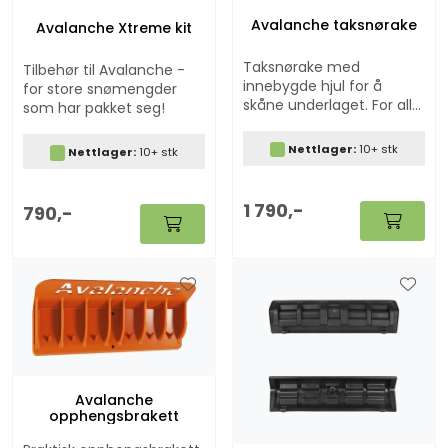
Avalanche taksnørake
Avalanche Xtreme kit
Taksnørake med
Tilbehør til Avalanche -
innebygde hjul for å
for store snømengder
skåne underlaget. For alle
som har pakket seg!
typer tak. Maks lengde 5,6
meter.
Nettlager:
10+ stk
Nettlager:
10+ stk
1 790,-
790,-
Avalanche
opphengsbrakett