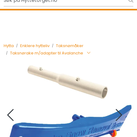
Skip to main content
Gavekort - Gaven som ALLTID funker!
Tilbake
Hytta
Enklere hytteliv
Taksnømåker
Taksnørake m/adapter til Avalanche