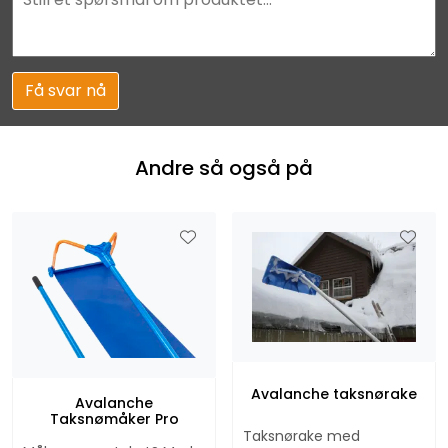
Få svar nå
Andre så også på
Avalanche taksnørake
Avalanche
Taksnømåker Pro
Taksnørake med