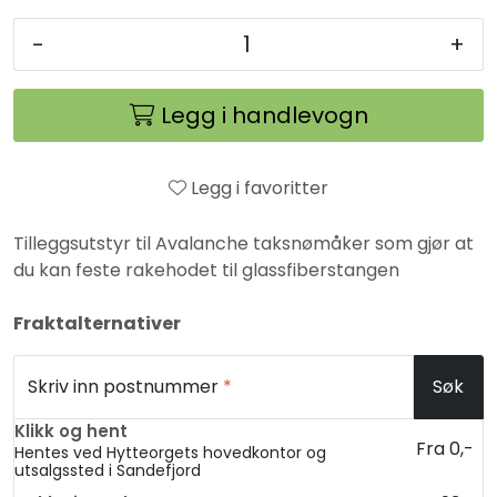
-
+
Legg i handlevogn
Legg i favoritter
Tilleggsutstyr til Avalanche taksnømåker som gjør at
du kan feste rakehodet til glassfiberstangen
Fraktalternativer
Skriv inn postnummer
*
Søk
Klikk og hent
Fra 0,-
Hentes ved Hytteorgets hovedkontor og
utsalgssted i Sandefjord