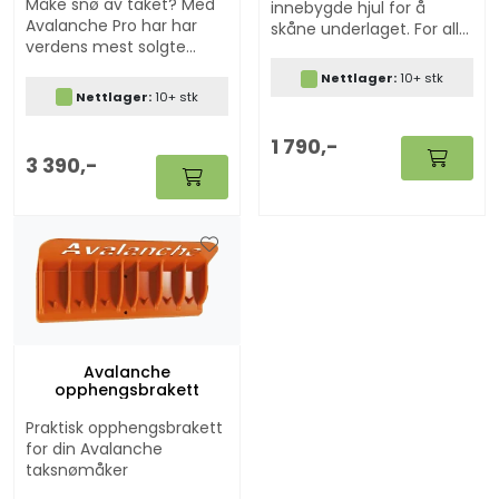
Måke snø av taket? Med
innebygde hjul for å
Avalanche Pro har har
skåne underlaget. For alle
verdens mest solgte
typer tak. Maks lengde 5,6
taksnømåker nå blitt
meter.
Nettlager:
10+ stk
enda bedre. Produsert i
Nettlager:
10+ stk
glassfiberarmert
polyester som tåler kulde
1 790,-
og ekstrem belastning.
3 390,-
Avalanche
opphengsbrakett
Praktisk opphengsbrakett
for din Avalanche
taksnømåker