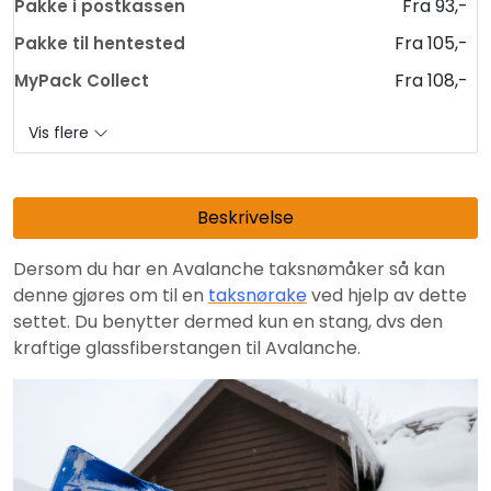
Fra 93,-
Pakke i postkassen
Fra 105,-
Pakke til hentested
Fra 108,-
MyPack Collect
Vis flere
Beskrivelse
Dersom du har en Avalanche taksnømåker så kan
denne gjøres om til en
taksnørake
ved hjelp av dette
settet. Du benytter dermed kun en stang, dvs den
kraftige glassfiberstangen til Avalanche.