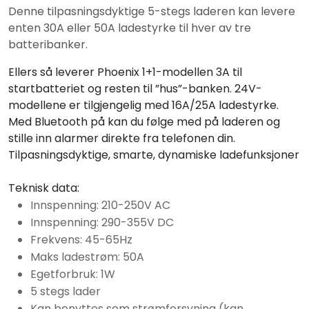
Denne tilpasningsdyktige 5-stegs laderen kan levere
enten 30A eller 50A ladestyrke til hver av tre
batteribanker.
Ellers så leverer Phoenix 1+1-modellen 3A til
startbatteriet og resten til ”hus”-banken. 24V-
modellene er tilgjengelig med 16A/25A ladestyrke.
Med Bluetooth på kan du følge med på laderen og
stille inn alarmer direkte fra telefonen din.
Tilpasningsdyktige, smarte, dynamiske ladefunksjoner
Teknisk data:
Innspenning: 210-250V AC
Innspenning: 290-355V DC
Frekvens: 45-65Hz
Maks ladestrøm: 50A
Egetforbruk: 1W
5 stegs lader
Kan benyttes som strømforsyning (kan