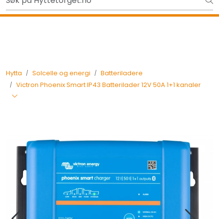
Skip to main content
Gavekort - Gaven som ALLTID funker!
Tilbake
Hytta
Solcelle og energi
Batteriladere
Victron Phoenix Smart IP43 Batterilader 12V 50A 1+1 kanaler