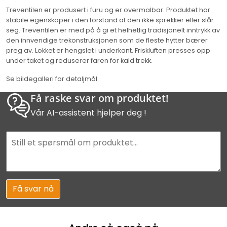
Treventilen er produsert i furu og er overmalbar. Produktet har
stabile egenskaper i den forstand at den ikke sprekker eller slår
seg.
Treventilen er med på å gi et helhetlig tradisjonelt inntrykk av
den innvendige trekonstruksjonen som de fleste hytter bærer
preg av.
Lokket er hengslet i underkant. Friskluften presses opp
under taket og reduserer faren for kald trekk.
Se bildegalleri for detaljmål.
Få raske svar om produktet!
Vår AI-assistent hjelper deg !
Få svar nå