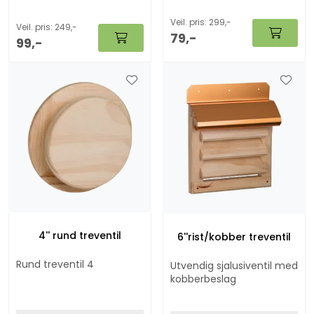
av.
Veil. pris: 299,-
Veil. pris: 249,-
79,-
99,-
4'' rund treventil
6''rist/kobber treventil
Rund treventil 4
Utvendig sjalusiventil med
kobberbeslag