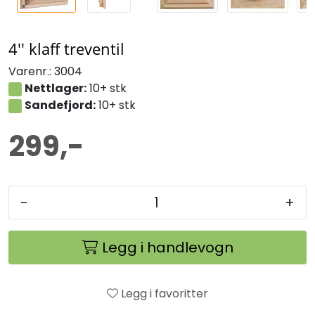
4'' klaff treventil
Varenr.:
3004
Nettlager:
10+ stk
Sandefjord:
10+ stk
299,-
-
+
Legg i handlevogn
Legg i favoritter