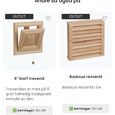
Andre så også på
OUTLET
OUTLET
Badstue ristventil
6'' klaff treventil
Badstue ristventil i tre
Treventilen er med på å
gi et helhetlig tradisjonelt
inntrykk av den
innvendige
trekonstruksjonen som de
Nettlager:
10+ stk
Nettlager:
10+ stk
fleste hytter bærer preg