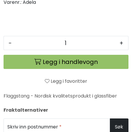
Varenr.:
Adela
-
+
Legg i handlevogn
Legg i favoritter
Flaggstang - Nordisk kvalitetsprodukt i glassfiber
Fraktalternativer
Skriv inn postnummer
*
Søk