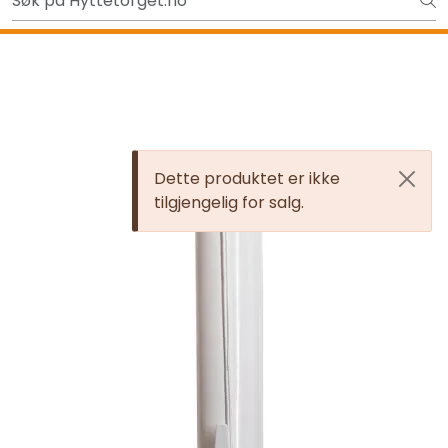
Skip to main content
Ut på tur i sommer? Sjekk her først
Tilbake
Dette produktet er ikke
tilgjengelig for salg.