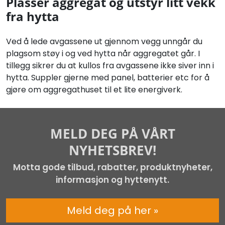
Plasser aggregat og utstyr litt vekk
fra hytta
Ved å lede avgassene ut gjennom vegg unngår du
plagsom støy i og ved hytta når aggregatet går. I
tillegg sikrer du at kullos fra avgassene ikke siver inn i
hytta. Suppler gjerne med panel, batterier etc for å
gjøre om aggregathuset til et lite energiverk.
MELD DEG PÅ VÅRT
NYHETSBREV!
Motta gode tilbud, rabatter, produktnyheter,
informasjon og hyttenytt.
Meld deg på her »