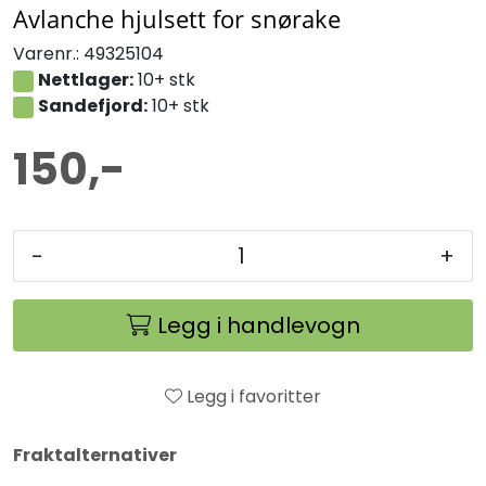
Avlanche hjulsett for snørake
Varenr.:
49325104
Nettlager:
10+ stk
Sandefjord:
10+ stk
150,-
-
+
Legg i handlevogn
Legg i favoritter
Fraktalternativer