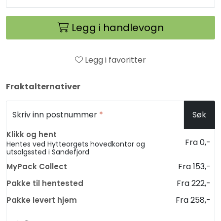
Legg i handlevogn
Legg i favoritter
Fraktalternativer
Skriv inn postnummer
*
Søk
Klikk og hent
Fra 0,-
Hentes ved Hytteorgets hovedkontor og
utsalgssted i Sandefjord
Fra 153,-
MyPack Collect
Fra 222,-
Pakke til hentested
Fra 258,-
Pakke levert hjem