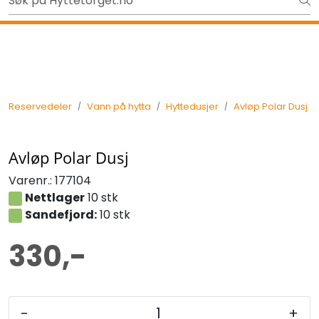
Skip to main content
Ut på tur i sommer? Sjekk her først
Tilbake
Reservedeler
Vann på hytta
Hyttedusjer
Avløp Polar Dusj
Avløp Polar Dusj
Varenr.:
177104
Nettlager
10 stk
Sandefjord:
10 stk
330,-
-
+