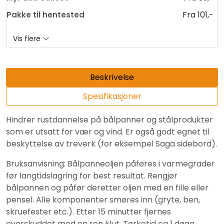
Fra 101,-
Pakke til hentested
Vis flere
Beskrivelse
Spesifikasjoner
Hindrer rustdannelse på bålpanner og stålprodukter
som er utsatt for vær og vind. Er også godt egnet til
beskyttelse av treverk (for eksempel Saga sidebord).
Bruksanvisning: Bålpanneoljen påføres i varmegrader
før langtidslagring for best resultat. Rengjør
bålpannen og påfør deretter oljen med en fille eller
pensel. Alle komponenter smøres inn (gryte, ben,
skruefester etc.). Etter 15 minutter fjernes
overskuddet med en ren klut. Tørketid ca 1 døgn.