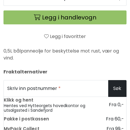
Legg i handlevogn
Legg i favoritter
0,5L bålpanneolje for beskyttelse mot rust, vær og
vind.
Fraktalternativer
Skriv inn postnummer
*
Søk
Klikk og hent
Fra 0,-
Hentes ved Hytteorgets hovedkontor og
utsalgssted i Sandefjord
Fra 60,-
Pakke i postkassen
Fra 99,-
MyPack Collect