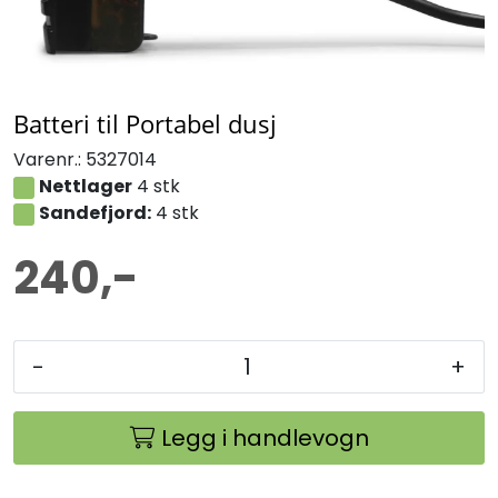
Batteri til Portabel dusj
Varenr.:
5327014
Nettlager
4 stk
Sandefjord:
4 stk
240,-
-
+
Legg i handlevogn