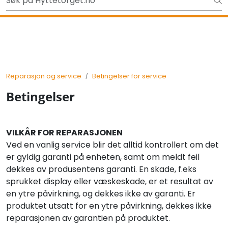
Skip to main content
Ut på tur i sommer? Sjekk her først
Tilbake
Reparasjon og service
Betingelser for service
Betingelser
VILKÅR FOR REPARASJONEN
Ved en vanlig service blir det alltid kontrollert om det
er gyldig garanti på enheten, samt om meldt feil
dekkes av produsentens garanti. En skade, f.eks
sprukket display eller væskeskade, er et resultat av
en ytre påvirkning, og dekkes ikke av garanti. Er
produktet utsatt for en ytre påvirkning, dekkes ikke
reparasjonen av garantien på produktet.