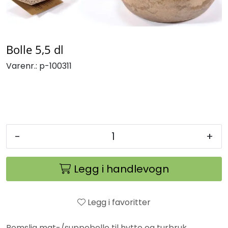
Bolle 5,5 dl
Varenr.:
p-100311
-
+
Legg i handlevogn
Legg i favoritter
Romslig mat-/suppebolle til hytte og turbruk.