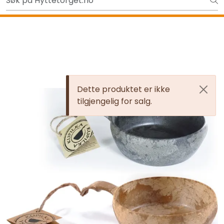
Skip to main content
Ut på tur i sommer? Sjekk her først
Tilbake
Dette produktet er ikke
tilgjengelig for salg.