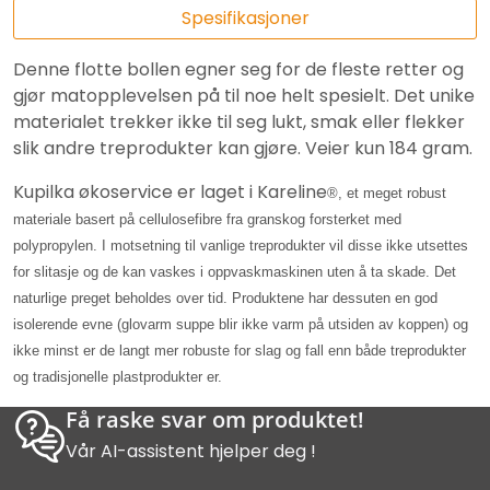
Spesifikasjoner
Denne flotte bollen egner seg for de fleste retter og
gjør matopplevelsen på til noe helt spesielt. Det unike
materialet trekker ikke til seg lukt, smak eller flekker
slik andre treprodukter kan gjøre. Veier kun 184 gram.
Kupilka økoservice er laget i Kareline
®, et meget robust
materiale basert på cellulosefibre fra granskog forsterket med
polypropylen. I motsetning til vanlige treprodukter vil disse ikke utsettes
for slitasje og de kan vaskes i oppvaskmaskinen uten å ta skade. Det
naturlige preget beholdes over tid. Produktene har dessuten en god
isolerende evne (glovarm suppe blir ikke varm på utsiden av koppen) og
ikke minst er de langt mer robuste for slag og fall enn både treprodukter
og tradisjonelle plastprodukter er.
Få raske svar om produktet!
Vår AI-assistent hjelper deg !