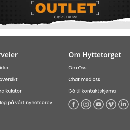
veier
Om Hyttetorget
ider
Om Oss
oversikt
Chat med oss
kalkulator
Gå til kontaktskjema
deg på vårt nyhetsbrev