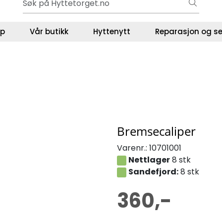
Gavekort - Gaven som ALLTID funker!
ser
lp
Vår butikk
Hyttenytt
Reparasjon og se
Bremsecaliper
Varenr.:
10701001
Nettlager
8 stk
Sandefjord:
8 stk
360,-