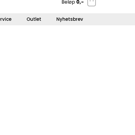
Beløp
0,-
0
Kundeservice
Favoritter
Logg inn
rvice
Outlet
Nyhetsbrev