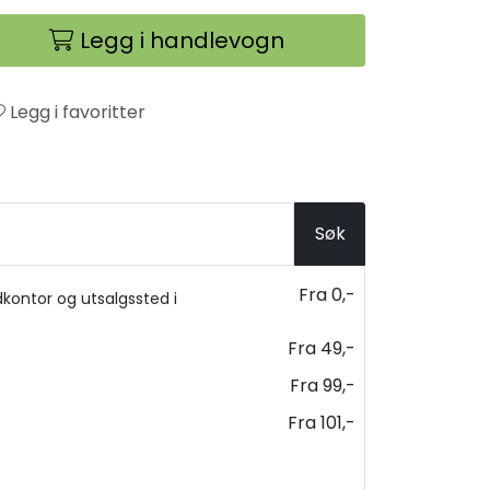
Legg i handlevogn
Legg i favoritter
Søk
Fra 0,-
kontor og utsalgssted i
Fra 49,-
Fra 99,-
Fra 101,-