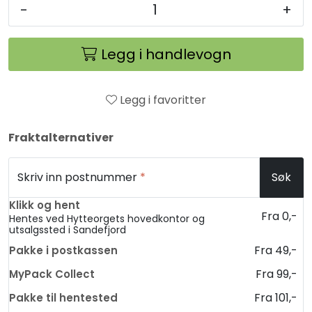
-
+
Legg i handlevogn
Legg i favoritter
Fraktalternativer
Skriv inn postnummer
*
Søk
Klikk og hent
Fra 0,-
Hentes ved Hytteorgets hovedkontor og
utsalgssted i Sandefjord
Fra 49,-
Pakke i postkassen
Fra 99,-
MyPack Collect
Fra 101,-
Pakke til hentested