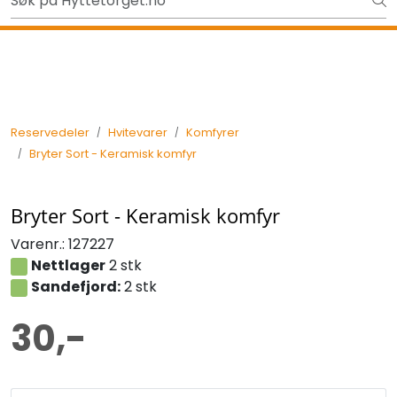
Skip to main content
Ut på tur i sommer? Sjekk her først
Tilbake
Reservedeler
Hvitevarer
Komfyrer
Bryter Sort - Keramisk komfyr
Bryter Sort - Keramisk komfyr
Varenr.:
127227
Nettlager
2 stk
Sandefjord:
2 stk
30,-