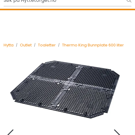
Skip to main content
Ut på tur i sommer? Sjekk her først
Tilbake
Hytta
Outlet
Toaletter
Thermo King Bunnplate 600 liter