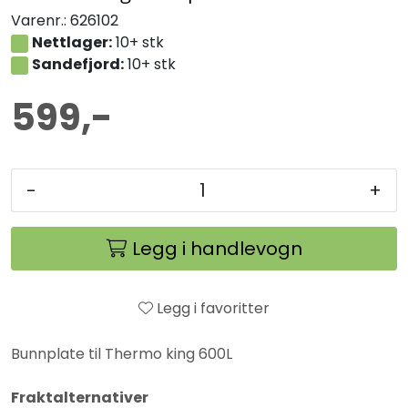
Varenr.:
626102
Nettlager:
10+ stk
Sandefjord:
10+ stk
599,-
-
+
Legg i handlevogn
Legg i favoritter
Bunnplate til Thermo king 600L
Fraktalternativer