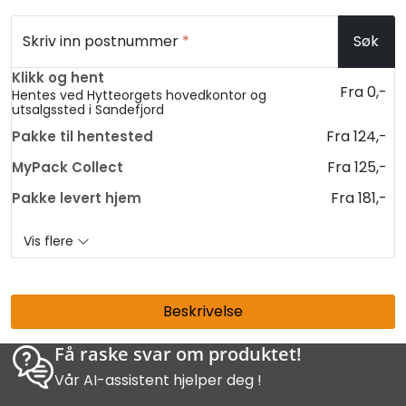
Skriv inn postnummer
*
Søk
Klikk og hent
Fra 0,-
Hentes ved Hytteorgets hovedkontor og
utsalgssted i Sandefjord
Fra 124,-
Pakke til hentested
Fra 125,-
MyPack Collect
Fra 181,-
Pakke levert hjem
Vis flere
Beskrivelse
Få raske svar om produktet!
Vår AI-assistent hjelper deg !