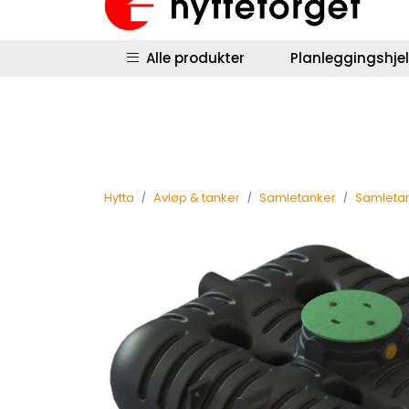
Skip to main content
|
|
Hyttestyring
Returinfo
Salgsbetingel
Alle produkter
Planleggingshje
Hytta
Avløp & tanker
Samletanker
Samletan