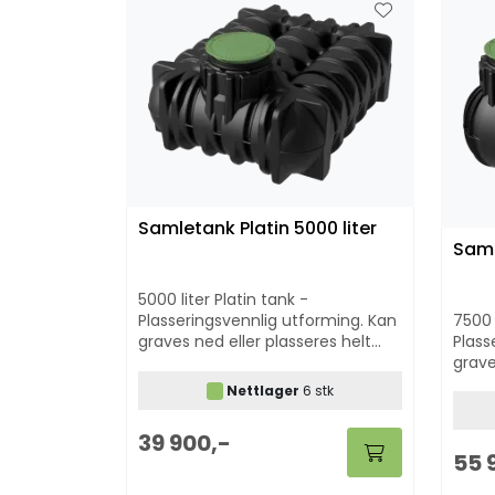
Samletank Platin 5000 liter
Saml
5000 liter Platin tank -
7500 
Plasseringsvennlig utforming. Kan
Plass
graves ned eller plasseres helt
grave
eller delvis over jord. Benyttes
eller
som oppsamlingstank for WC
Nettlager
6 stk
som 
eller som vanncisterne.
eller
39 900,-
55 