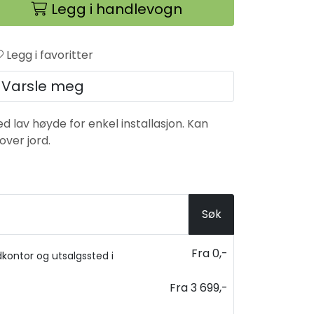
Legg i handlevogn
Legg i favoritter
Varsle meg
 lav høyde for enkel installasjon. Kan
over jord.
Søk
Fra 0,-
kontor og utsalgssted i
Fra 3 699,-