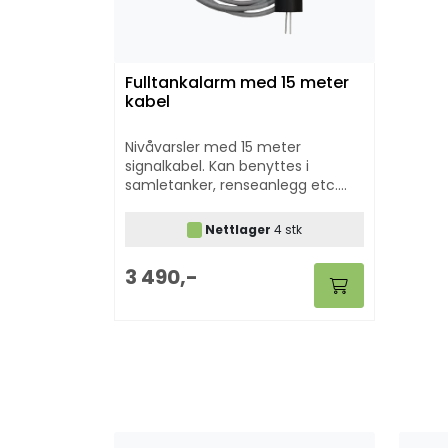
Fulltankalarm med 15 meter
kabel
Nivåvarsler med 15 meter
signalkabel. Kan benyttes i
samletanker, renseanlegg etc.
Kan drives på 12V, batteri eller
230V
Nettlager
4 stk
3 490,-