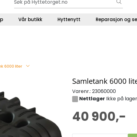
Gavekort - Gaven som ALLTID funker!
ser
lp
Vår butikk
Hyttenytt
Reparasjon og se
k 6000 liter
Samletank 6000 lit
Varenr.:
23060000
Nettlager
Ikke på lage
40 900,-