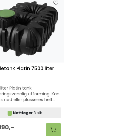
etank Platin 7500 liter
liter Platin tank -
eringsvennlig utforming. Kan
s ned eller plasseres helt
 delvis over jord. Benyttes
oppsamlingstank for WC
Nettlager
3 stk
 som vanncisterne.
990,-