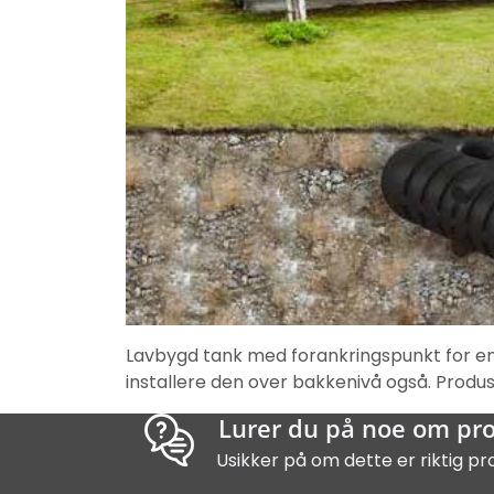
Lavbygd tank med forankringspunkt for enk
installere den over bakkenivå også. Produs
Lurer du på noe om pr
Usikker på om dette er riktig pr