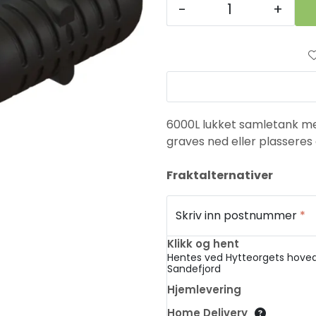
-
+
6000L lukket samletank med
graves ned eller plasseres 
Fraktalternativer
Skriv inn postnummer
*
Klikk og hent
Hentes ved Hytteorgets hoved
Sandefjord
Hjemlevering
Home Delivery