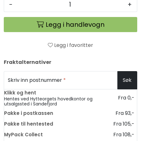
-
+
Legg i handlevogn
Legg i favoritter
Fraktalternativer
Skriv inn postnummer
*
Søk
Klikk og hent
Fra 0,-
Hentes ved Hytteorgets hovedkontor og
utsalgssted i Sandefjord
Fra 93,-
Pakke i postkassen
Fra 105,-
Pakke til hentested
Fra 108,-
MyPack Collect