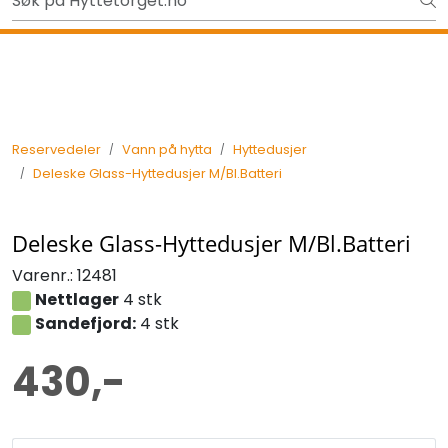
Skip to main content
Ut på tur i sommer? Sjekk her først
Tilbake
Reservedeler
Vann på hytta
Hyttedusjer
Deleske Glass-Hyttedusjer M/Bl.Batteri
Deleske Glass-Hyttedusjer M/Bl.Batteri
Varenr.:
12481
Nettlager
4 stk
Sandefjord:
4 stk
430,-