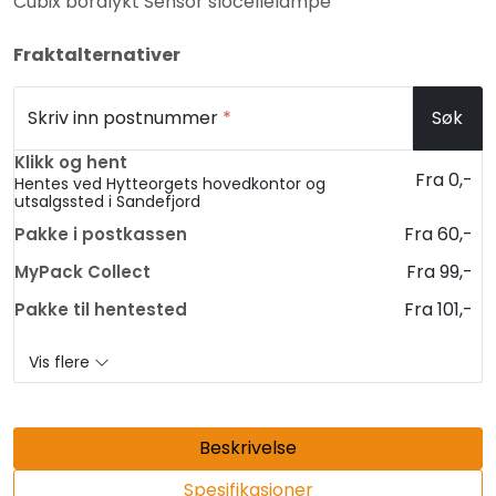
Cubix bordlykt Sensor slocellelampe
Fraktalternativer
Skriv inn postnummer
*
Søk
Klikk og hent
Fra 0,-
Hentes ved Hytteorgets hovedkontor og
utsalgssted i Sandefjord
Fra 60,-
Pakke i postkassen
Fra 99,-
MyPack Collect
Fra 101,-
Pakke til hentested
Vis flere
Beskrivelse
Spesifikasjoner