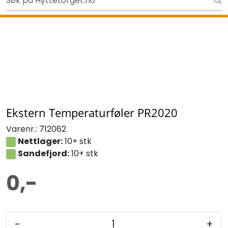
Skip to main content
Ut på tur i sommer? Sjekk her først
Tilbake
Ekstern Temperaturføler PR2020
Varenr.:
712062
Nettlager:
10+ stk
Sandefjord:
10+ stk
0,-
-
+