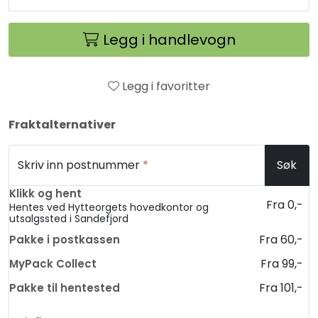
Legg i handlevogn
Legg i favoritter
Fraktalternativer
Skriv inn postnummer
*
Søk
Klikk og hent
Fra 0,-
Hentes ved Hytteorgets hovedkontor og
utsalgssted i Sandefjord
Fra 60,-
Pakke i postkassen
Fra 99,-
MyPack Collect
Fra 101,-
Pakke til hentested