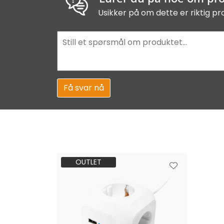
Usikker på om dette er riktig pr
Få svar nå
OUTLET