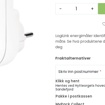
-
+
LogiLink energimåler ident
måte. Se hva produktene d
deg
Fraktalternativer
Skriv inn postnummer
*
Klikk og hent
Hentes ved Hytteorgets hoved
Sandefjord
Pakke i postkassen
MyPack Collect