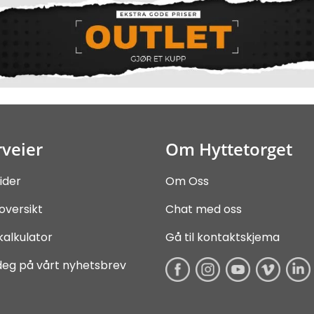
veier
Om Hyttetorget
ider
Om Oss
oversikt
Chat med oss
kalkulator
Gå til kontaktskjema
deg på vårt nyhetsbrev