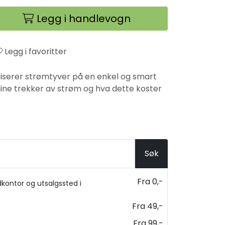
Legg i handlevogn
Legg i favoritter
ifiserer strømtyver på en enkel og smart
ine trekker av strøm og hva dette koster
Søk
Fra 0,-
kontor og utsalgssted i
Fra 49,-
Fra 99,-