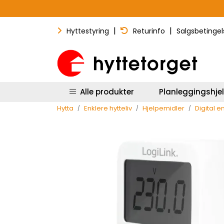
Skip to main content
|
|
Hyttestyring
Returinfo
Salgsbetingel
Alle produkter
Planleggingshje
Hytta
Enklere hytteliv
Hjelpemidler
Digital 