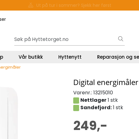
Gavekort - Gaven som ALLTID funker!
ser
lp
Vår butikk
Hyttenytt
Reparasjon og se
energimåler
Digital energimåler
Varenr.:
13215010
Nettlager
1 stk
Sandefjord:
1 stk
249,-