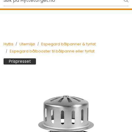
Skip to main content
Gavekort - Gaven som ALLTID funker!
Tilbake
Hytta
Utemiljø
Espegard bålpanner & fyrfat
Espegard bålbooster til bålpanne eller fyrfat
Prispresset