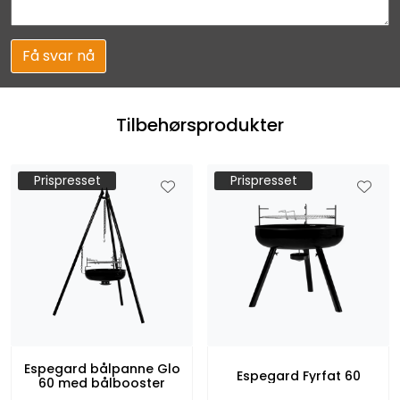
Få svar nå
Tilbehørsprodukter
Prispresset
Prispresset
Espegard bålpanne Glo
Espegard Fyrfat 60
60 med bålbooster