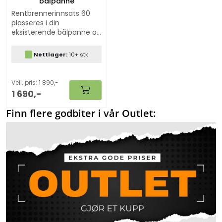
bålpanne
Rentbrennerinnsats 60
plasseres i din
eksisterende bålpanne og
gir mindre røyk, renere
forbrenning og høyere
Nettlager:
10+ stk
varme. En enkel
oppgradering som gjør
bålkosen bedre – perfekt
Veil. pris: 1 890,-
alene eller i kombinasjon
1 690,-
med Bålboosteren. Passer
til de fleste bålpanner på
Finn flere godbiter i vår Outlet:
markedet.