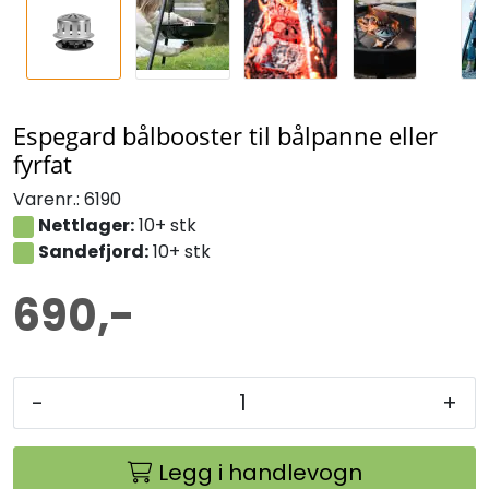
Espegard bålbooster til bålpanne eller
fyrfat
Varenr.:
6190
Nettlager:
10+ stk
Sandefjord:
10+ stk
690,-
-
+
Legg i handlevogn