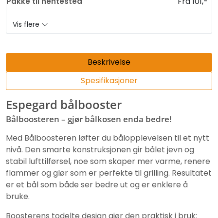
Fra 101,-
Pakke til hentested
Vis flere
Beskrivelse
Spesifikasjoner
Espegard bålbooster
Bålboosteren – gjør bålkosen enda bedre!
Med Bålboosteren løfter du bålopplevelsen til et nytt
nivå. Den smarte konstruksjonen gir bålet jevn og
stabil lufttilførsel, noe som skaper mer varme, renere
flammer og glør som er perfekte til grilling. Resultatet
er et bål som både ser bedre ut og er enklere å
bruke.
Boosterens todelte design gjør den praktisk i bruk: