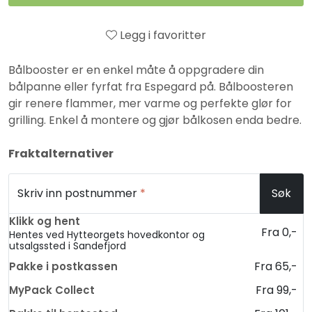
Legg i favoritter
Bålbooster er en enkel måte å oppgradere din
bålpanne eller fyrfat fra Espegard på. Bålboosteren
gir renere flammer, mer varme og perfekte glør for
grilling. Enkel å montere og gjør bålkosen enda bedre.
Fraktalternativer
Skriv inn postnummer
*
Søk
Klikk og hent
Fra 0,-
Hentes ved Hytteorgets hovedkontor og
utsalgssted i Sandefjord
Fra 65,-
Pakke i postkassen
Fra 99,-
MyPack Collect