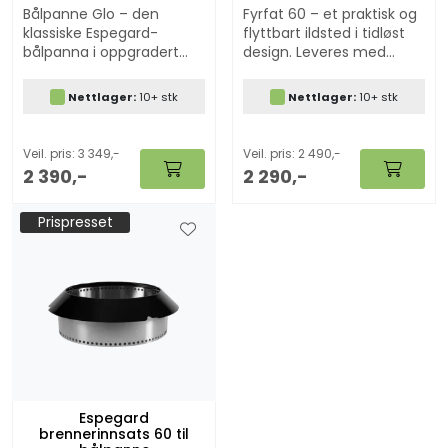
Bålpanne Glo – den
Fyrfat 60 – et praktisk og
klassiske Espegard-
flyttbart ildsted i tidløst
bålpanna i oppgradert
design. Leveres med
versjon. Med ny
grillrist og kan kombineres
bålbooster får du masse
med tilbehør til Original
Nettlager:
10+ stk
Nettlager:
10+ stk
glør, perfekte grillforhold
60 for ekte matglede ute.
og ekte bålkos med solid
kvalitet.
Veil. pris: 3 349,-
Veil. pris: 2 490,-
2 390,-
2 290,-
Prispresset
Espegard
brennerinnsats 60 til