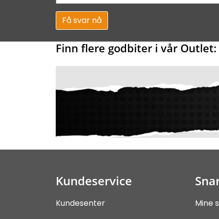
Få svar nå
Finn flere godbiter i vår Outlet:
Kundeservice
Snar
Kundesenter
Mine s