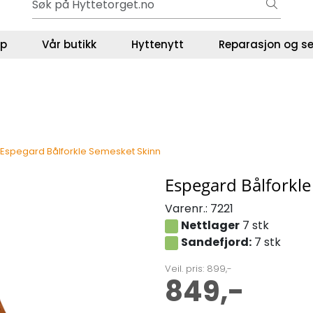
Gavekort - Gaven som ALLTID funker!
ser
lp
Vår butikk
Hyttenytt
Reparasjon og se
Espegard Bålforkle Semesket Skinn
Espegard Bålforkl
Varenr.:
7221
Nettlager
7 stk
Sandefjord:
7 stk
Veil. pris: 899,-
849,-