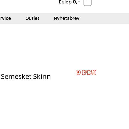
Beløp
0,-
0
Kundeservice
Favoritter
Logg inn
rvice
Outlet
Nyhetsbrev
e Semesket Skinn