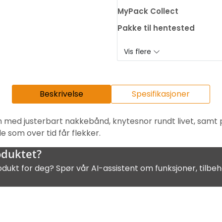
MyPack Collect
Pakke til hentested
Vis flere
Beskrivelse
Spesifikasjoner
n med justerbart nakkebånd, knytesnor rundt livet, sam
e som over tid får flekker.
oduktet?
odukt for deg? Spør vår AI-assistent om funksjoner, tilbeh