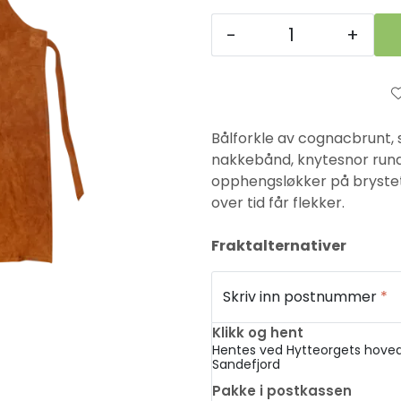
-
+
Bålforkle av cognacbrunt,
nakkebånd, knytesnor rundt
opphengsløkker på brystet
over tid får flekker.
Fraktalternativer
Skriv inn postnummer
*
Klikk og hent
Hentes ved Hytteorgets hoved
Sandefjord
Pakke i postkassen