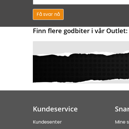
Få svar nå
Finn flere godbiter i vår Outlet:
Kundeservice
Snar
Kundesenter
Mine s