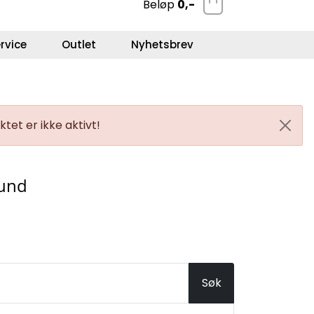
Beløp
0,-
0
Kundeservice
Favoritter
Logg inn
rvice
Outlet
Nyhetsbrev
tet er ikke aktivt!
Rund
Søk