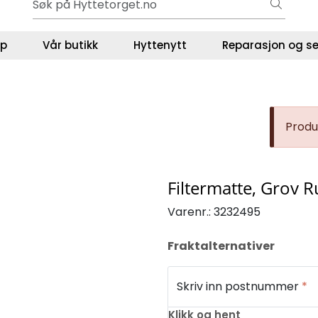
Ut på tur i sommer? Sjekk her først
ser
lp
Vår butikk
Hyttenytt
Reparasjon og se
Produk
Filtermatte, Grov 
Varenr.:
3232495
Fraktalternativer
Skriv inn postnummer
*
Klikk og hent