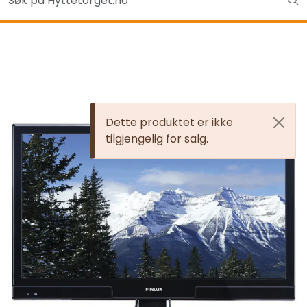
Skip to main content
Ut på tur i sommer? Sjekk her først
Tilbake
Dette produktet er ikke
tilgjengelig for salg.