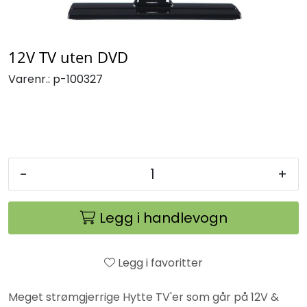
12V TV uten DVD
Varenr.:
p-100327
-
+
Legg i handlevogn
Legg i favoritter
Meget strømgjerrige Hytte TV'er som går på 12V &