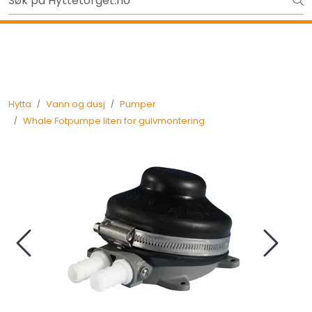
Skip to main content
Gavekort - Gaven som ALLTID funker!
Tilbake
Hytta
Vann og dusj
Pumper
Whale Fotpumpe liten for gulvmontering