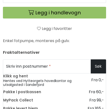
Legg i handlevogn
Legg i favoritter
Enkel fotpumpe, monteres på gulv.
Fraktalternativer
Skriv inn postnummer
*
Søk
Klikk og hent
Fra 0,-
Hentes ved Hytteorgets hovedkontor og
utsalgssted i Sandefjord
Fra 60,-
Pakke i postkassen
Fra 99,-
MyPack Collect
Fra 165,-
Pakke levert hjem