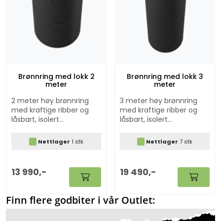
Brønnring med lokk 2
Brønnring med lokk 3
meter
meter
2 meter høy brønnring
3 meter høy brønnring
med kraftige ribber og
med kraftige ribber og
låsbart, isolert
låsbart, isolert
glassfiberlokk. Diameter:
glassfiberlokk. Diameter:
630mm.
630mm.
Nettlager
1 stk
Nettlager
7 stk
13 990,-
19 490,-
Finn flere godbiter i vår Outlet: