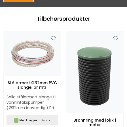
Tilbehørsprodukter
Stålarmert Ø32mm PVC
slange, pr mtr.
Solid stålarmert slange til
vannintakspumper
(Ø32mm innvendig.) Pris
pr meter.
Brønnring med lokk 1
Nettlager:
10+ stk
meter