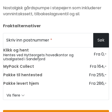
Nostalgisk gårdspumpe i støpejern som inkluderer
vannintakssett, tilbakeslagsventil og sil.
Fraktalternativer
Skriv inn postnummer
*
Søk
Klikk og hent
Fra 0,-
Hentes ved Hytteorgets hovedkontor og
utsalgssted i Sandefjord
Fra 164,-
MyPack Collect
Fra 255,-
Pakke til hentested
Fra 286,-
Pakke levert hjem
Vis flere