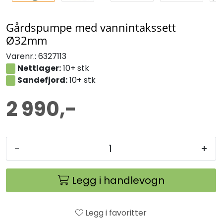
Gårdspumpe med vannintakssett
Ø32mm
Varenr.:
6327113
Nettlager:
10+ stk
Sandefjord:
10+ stk
2 990,-
-
+
Legg i handlevogn
Legg i favoritter