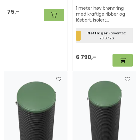
1 meter høy brønnring
75,-
med kraftige ribber og
låsbart, isolert
glassfiberlokk. Diameter:
630mm.
Nettlager
Forventet:
28.07.26
6 790,-