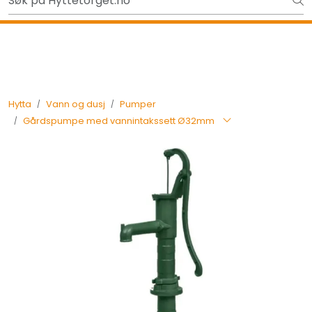
Skip to main content
Gavekort - Gaven som ALLTID funker!
Tilbake
Hytta
Vann og dusj
Pumper
Gårdspumpe med vannintakssett Ø32mm