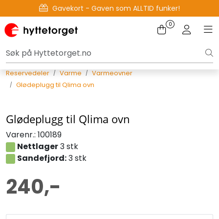
Skip to main content
Gavekort - Gaven som ALLTID funker!
Tilbake
0
Toggle na
Tog
Reservedeler
Varme
Varmeovner
Glødeplugg til Qlima ovn
Glødeplugg til Qlima ovn
Varenr.:
100189
Nettlager
3 stk
Sandefjord:
3 stk
240,-