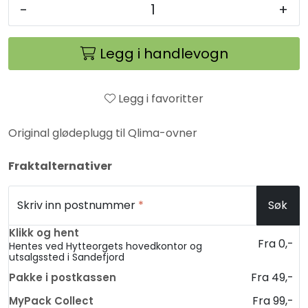
-
+
Legg i handlevogn
Legg i favoritter
Original glødeplugg til Qlima-ovner
Fraktalternativer
Skriv inn postnummer
*
Søk
Klikk og hent
Fra 0,-
Hentes ved Hytteorgets hovedkontor og
utsalgssted i Sandefjord
Fra 49,-
Pakke i postkassen
Fra 99,-
MyPack Collect