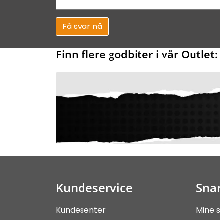
Få svar nå
Finn flere godbiter i vår Outlet:
Kundeservice
Snar
Kundesenter
Mine s