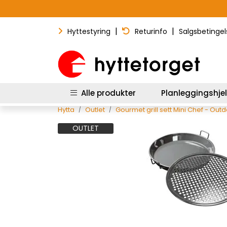
Skip to main content
|
|
Hyttestyring
Returinfo
Salgsbetingel
Alle produkter
Planleggingshje
Hytta
Outlet
Gourmet grill sett Mini Chef - Out
OUTLET