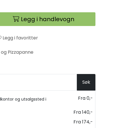
Legg i handlevogn
Legg i favoritter
 og Pizzapanne
Søk
Fra 0,-
kontor og utsalgssted i
Fra 140,-
Fra 174,-