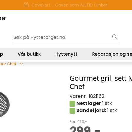
Gavekort - Gaven som ALLTID funker!
ser
lp
Vår butikk
Hyttenytt
Reparasjon og se
door Chef
Gourmet grill sett 
Chef
Varenr.:
1821162
Nettlager
1 stk
Sandefjord:
1 stk
Før: 479,-
299,-