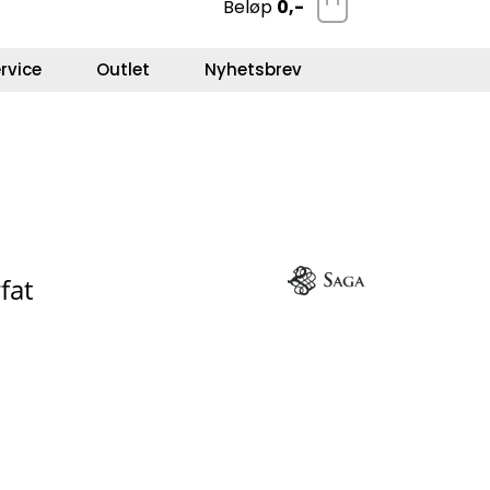
Beløp
0,-
0
Kundeservice
Favoritter
Logg inn
rvice
Outlet
Nyhetsbrev
rfat