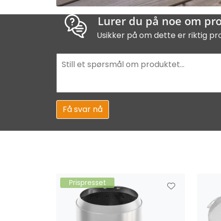
Lurer du på noe om pr
Usikker på om dette er riktig pr
Få svar nå
Prispresset