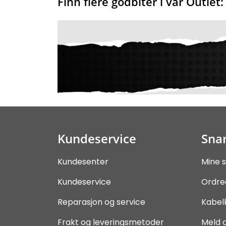
Finn flere godbiter i vår Outlet:
Kundeservice
Snar
Kundesenter
Mine s
Kundeservice
Ordre
Reparasjon og service
Kabel
Frakt og leveringsmetoder
Meld 