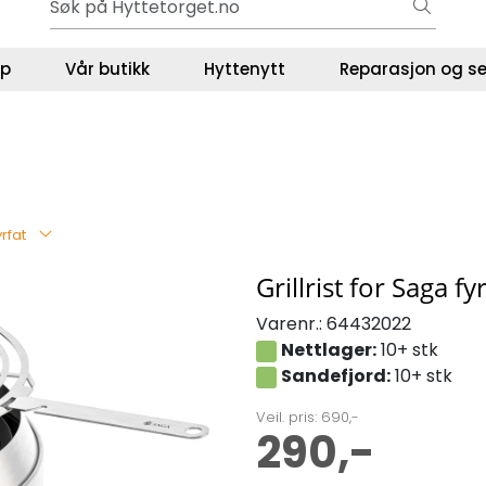
Gavekort - Gaven som ALLTID funker!
ser
lp
Vår butikk
Hyttenytt
Reparasjon og se
yrfat
Grillrist for Saga fy
Varenr.:
64432022
Nettlager:
10+ stk
Sandefjord:
10+ stk
Veil. pris: 690,-
290,-