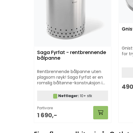
Gnis
Gnist
Saga Fyrfat - rentbrennende
for t
bålpanne
Rentbrennende bålpanne uten
plagsom røyk! Saga Fyrfat er en
romslig båltønne-konstruksjon i
490
rustfritt stål som avgir langt
mindre røyk, renere forbrenning,
Nettlager:
10+ stk
mindre aske og bedre utnyttelse
av veden. Fyrfatet er
Partivare
dobbeltvegget og er trygg i bruk.
1 690,-
Leveres med et solid
beskyttelsestrekk.