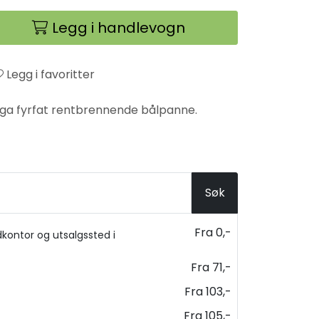
Legg i handlevogn
Legg i favoritter
or Saga fyrfat rentbrennende bålpanne.
Søk
Fra 0,-
kontor og utsalgssted i
Fra 71,-
Fra 103,-
Fra 105,-