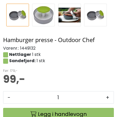
Hamburger presse - Outdoor Chef
Varenr.:
1449132
Nettlager
1 stk
Sandefjord:
1 stk
Før: 179,-
99,-
-
+
Legg i handlevogn