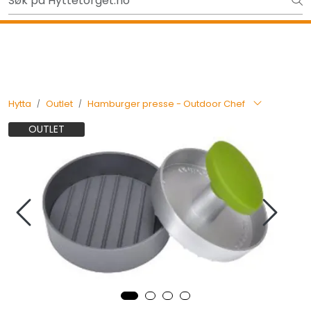
Skip to main content
Ut på tur i sommer? Sjekk her først
Tilbake
Hytta
Outlet
Hamburger presse - Outdoor Chef
OUTLET