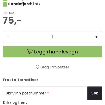
Sandefjord:
1 stk
Før: 160,-
75,-
-
+
Legg i handlevogn
Legg i favoritter
Fraktalternativer
Skriv inn postnummer
*
Søk
Klikk og hent