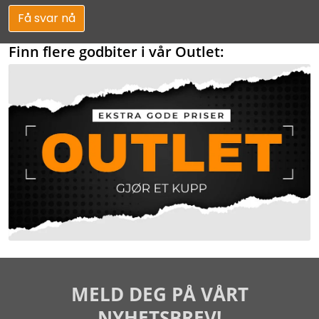
Få svar nå
Finn flere godbiter i vår Outlet:
MELD DEG PÅ VÅRT
NYHETSBREV!