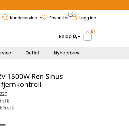
0
Kundeservice
Favoritter
Logg inn
0
Beløp
0,-
rvice
Outlet
Nyhetsbrev
12V 1500W Ren Sinus
 fjernkontroll
220
 stk
:
5 stk
,-