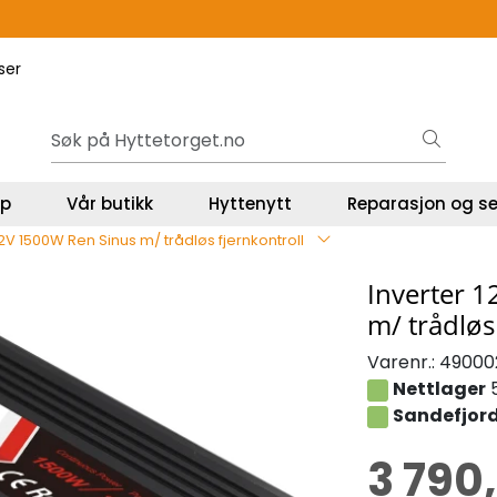
Gavekort - Gaven som ALLTID funker!
ser
lp
Vår butikk
Hyttenytt
Reparasjon og se
12V 1500W Ren Sinus m/ trådløs fjernkontroll
Inverter 
m/ trådløs
Varenr.:
49000
Nettlager
5
Sandefjord
3 790