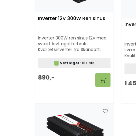
Inverter 12V 300W Ren sinus
Inve
Inverter 300W ren sinus 12V med
svært lavt egetforbruk.
Inver
Kvalitetsinverter fra Skanbatt.
svært
Kvali
Nettlager:
10+ stk
890,-
1 4