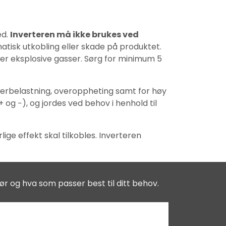
ed.
Inverteren må ikke brukes ved
omatisk utkobling eller skade på produktet.
er eksplosive gasser. Sørg for minimum 5
overbelastning, overoppheting samt for høy
 og −), og jordes ved behov i henhold til
ige effekt skal tilkobles. Inverteren
ør og hva som passer best til ditt behov.