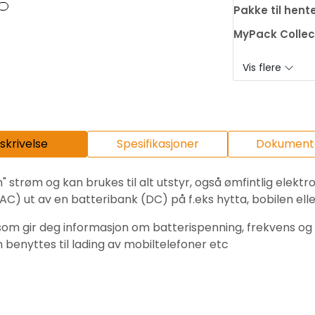
Pakke til hent
MyPack Collec
Vis flere
skrivelse
Spesifikasjoner
Dokumenta
n" strøm og kan brukes til alt utstyr, også ømfintlig elekt
) ut av en batteribank (DC) på f.eks hytta, bobilen ell
en som gir deg informasjon om batterispenning, frekvens o
enyttes til lading av mobiltelefoner etc