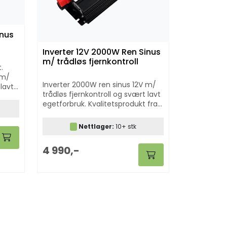
inus
Inverter 12V 2000W Ren Sinus
m/ trådløs fjernkontroll
.
 m/
Inverter 2000W ren sinus 12V m/
 lavt
trådløs fjernkontroll og svært lavt
egetforbruk. Kvalitetsprodukt fra
Skanbatt.
Nettlager:
10+ stk
4 990,-