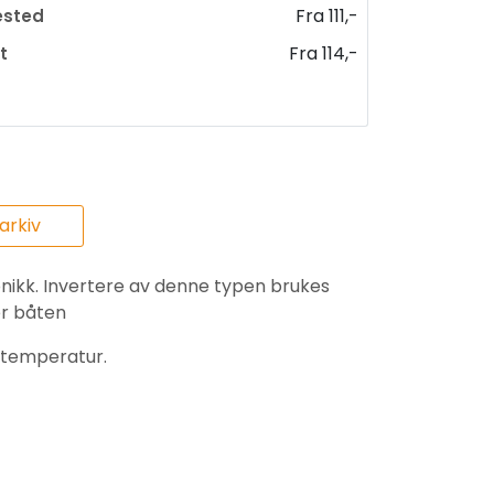
Fra 111,-
ested
Fra 114,-
t
rkiv
ronikk. Invertere av denne typen brukes
er båten
g temperatur.