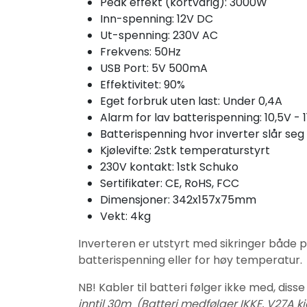
Peak effekt (kortvarig): 3000W
Inn-spenning: 12V DC
Ut-spenning: 230V AC
Frekvens: 50Hz
USB Port: 5V 500mA
Effektivitet: 90%
Eget forbruk uten last: Under 0,4A
Alarm for lav batterispenning: 10,5V - 1
Batterispenning hvor inverter slår seg a
Kjølevifte: 2stk temperaturstyrt
230V kontakt: 1stk Schuko
Sertifikater: CE, RoHS, FCC
Dimensjoner: 342x157x75mm
Vekt: 4kg
Inverteren er utstyrt med sikringer både p
batterispenning eller for høy temperatur.
NB! Kabler til batteri følger ikke med, diss
inntil 30m
(Batteri medfølger IKKE, V27A k