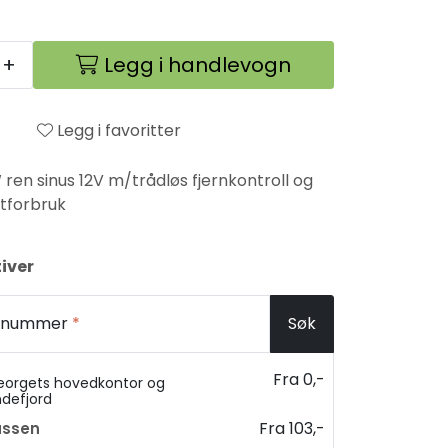
+
Legg i handlevogn
Legg i favoritter
 ren sinus 12V m/trådløs fjernkontroll og
tforbruk
iver
ostnummer
*
Søk
Fra 0,-
eorgets hovedkontor og
ndefjord
Fra 103,-
assen