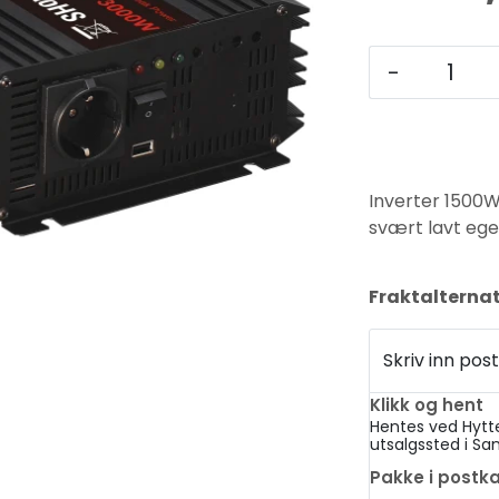
-
Inverter 1500W
svært lavt ege
Fraktalternat
Skriv inn p
Klikk og hent
Hentes ved Hytt
utsalgssted i Sa
Pakke i postk