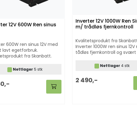
Inverter 12V 1000W Ren S
rter 12V 600W Ren sinus
m/ trådløs fjernkontroll
Kvalitetsprodukt fra Skanbatt
ter 600W ren sinus 12V med
Inverter 1000W ren sinus 12V
 lavt egetforbruk.
tådløs fjernkontroll og svært
tetsprodukt fra Skanbatt.
egetforbruk
Nettlager
4 stk
Nettlager
5 stk
2 490,-
50,-