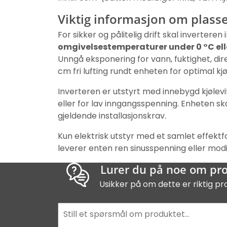
Viktig informasjon om plasse
For sikker og pålitelig drift skal inverteren
omgivelsestemperaturer under 0 °C ell
Unngå eksponering for vann, fuktighet, di
cm fri lufting rundt enheten for optimal kjø
Inverteren er utstyrt med innebygd kjølevi
eller for lav inngangsspenning. Enheten skal
gjeldende installasjonskrav.
Kun elektrisk utstyr med et samlet effektfo
leverer enten ren sinusspenning eller modi
Lurer du på noe om pr
Usikker på om dette er riktig pr