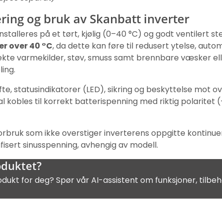
ring og bruk av Skanbatt inverter
 installeres på et tørt, kjølig (0–40 °C) og godt ventilert st
er over 40 °C
, da dette kan føre til redusert ytelse, aut
rekte varmekilder, støv, smuss samt brennbare væsker ell
ling.
fte, statusindikatorer (LED), sikring og beskyttelse mot 
 kobles til korrekt batterispenning med riktig polaritet (+
rbruk som ikke overstiger inverterens oppgitte kontinuerl
fisert sinusspenning, avhengig av modell.
oduktet?
odukt for deg? Spør vår AI-assistent om funksjoner, tilbeh