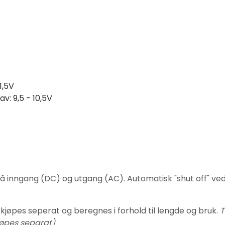
1,5V
v: 9,5 - 10,5V
å inngang (DC) og utgang (AC). Automatisk "shut off" ved 
e kjøpes seperat og beregnes i forhold til lengde og bruk.
T
jøpes separat)