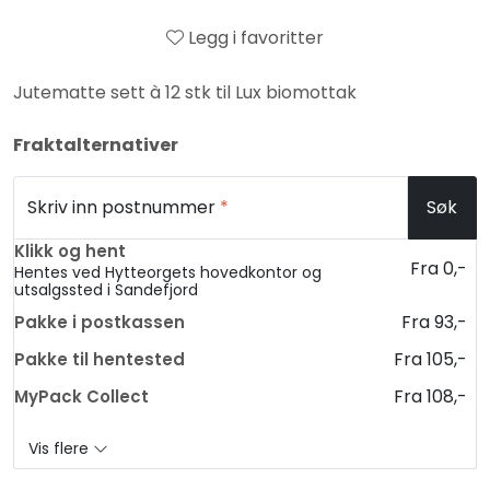
Legg i favoritter
Jutematte sett à 12 stk til Lux biomottak
Fraktalternativer
Skriv inn postnummer
*
Søk
Klikk og hent
Fra 0,-
Hentes ved Hytteorgets hovedkontor og
utsalgssted i Sandefjord
Fra 93,-
Pakke i postkassen
Fra 105,-
Pakke til hentested
Fra 108,-
MyPack Collect
Vis flere