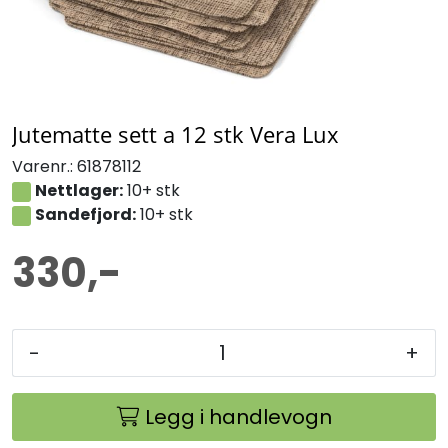
Jutematte sett a 12 stk Vera Lux
Varenr.:
61878112
Nettlager:
10+ stk
Sandefjord:
10+ stk
330,-
-
+
Legg i handlevogn