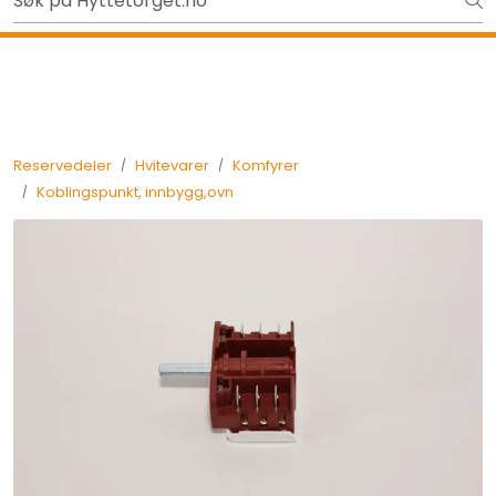
Skip to main content
Ut på tur i sommer? Sjekk her først
Tilbake
Reservedeler
Hvitevarer
Komfyrer
Koblingspunkt, innbygg,ovn