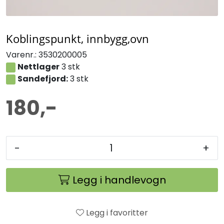
Koblingspunkt, innbygg,ovn
Varenr.:
3530200005
Nettlager
3 stk
Sandefjord:
3 stk
180,-
-
+
Legg i handlevogn
Legg i favoritter