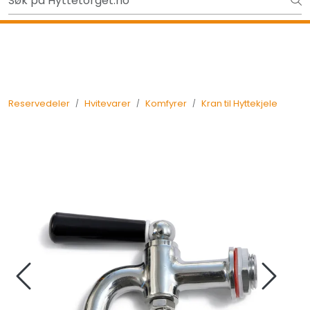
Skip to main content
Ut på tur i sommer? Sjekk her først
Tilbake
Reservedeler
Hvitevarer
Komfyrer
Kran til Hyttekjele