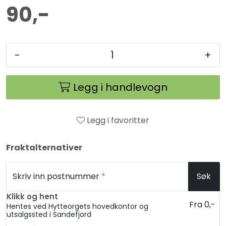
90,-
-
+
Legg i handlevogn
Legg i favoritter
Fraktalternativer
Skriv inn postnummer
*
Søk
Klikk og hent
Fra 0,-
Hentes ved Hytteorgets hovedkontor og
utsalgssted i Sandefjord