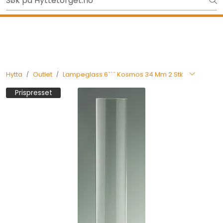
Skip to main content
Ut på tur i sommer? Sjekk her først
Tilbake
Hytta
Outlet
Lampeglass 6``` Kosmos 34 Mm 2 Stk
Prispresset