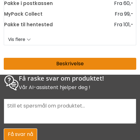
Fra 60,-
Pakke i postkassen
Fra 99,-
MyPack Collect
Fra 101,-
Pakke til hentested
Vis flere
Beskrivelse
Få raske svar om produktet!
Vår AI-assistent hjelper deg !
Få svar nå