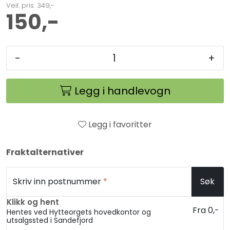
Veil. pris: 349,-
150,-
-
+
Legg i handlevogn
Legg i favoritter
Fraktalternativer
Skriv inn postnummer
*
Søk
Klikk og hent
Fra 0,-
Hentes ved Hytteorgets hovedkontor og
utsalgssted i Sandefjord