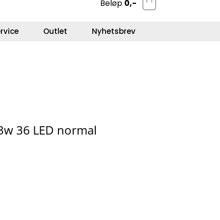
Beløp
0,-
0
Kundeservice
Favoritter
Logg inn
rvice
Outlet
Nyhetsbrev
3w 36 LED normal