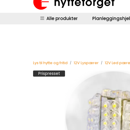
Skip to main content
|
|
Hyttestyring
Returinfo
Salgsbetingel
Alle produkter
Planleggingshje
Lys til hytte og fritid
12V Lyspærer
12V Led pære
Prispresset