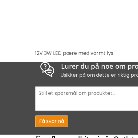
12V 3W LED pære med varmt lys
Lurer du på noe om pr
Usikker på om dette er riktig pr
Få svar nå