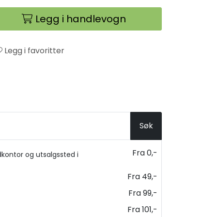
Legg i handlevogn
Legg i favoritter
Søk
Fra 0,-
kontor og utsalgssted i
Fra 49,-
Fra 99,-
Fra 101,-