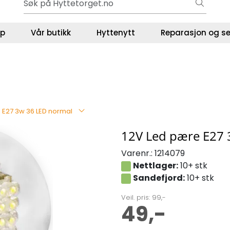
Gavekort - Gaven som ALLTID funker!
ser
lp
Vår butikk
Hyttenytt
Reparasjon og se
 E27 3w 36 LED normal
12V Led pære E27 
Varenr.:
1214079
Nettlager:
10+ stk
Sandefjord:
10+ stk
Veil. pris: 99,-
49,-