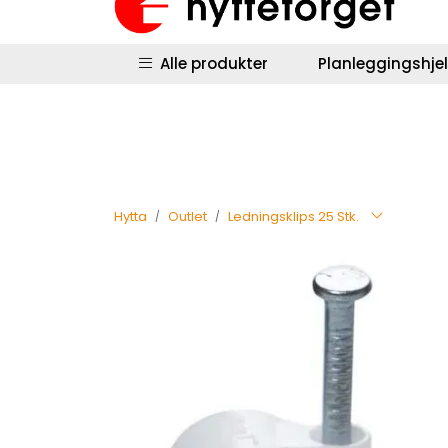
Skip to main content
|
|
Hyttestyring
Returinfo
Salgsbetingel
Alle produkter
Planleggingshje
Hytta
Outlet
Ledningsklips 25 Stk.