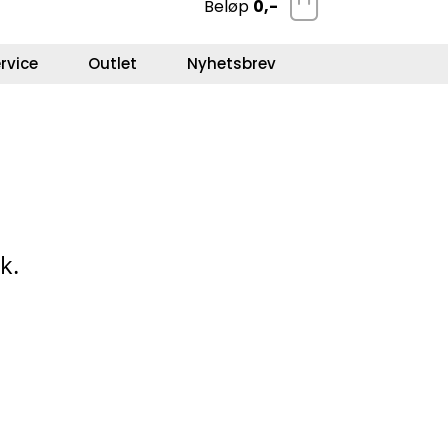
Beløp
0,-
0
Kundeservice
Favoritter
Logg inn
rvice
Outlet
Nyhetsbrev
k.