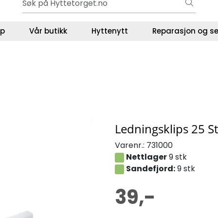
Ut på tur i sommer? Sjekk her først
ser
lp
Vår butikk
Hyttenytt
Reparasjon og se
Ledningsklips 25 St
Varenr.:
731000
Nettlager
9 stk
Sandefjord:
9 stk
39,-