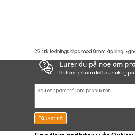
25 stk ledningsklips med 8mm åpning. Egne
Lurer du på noe om pr
Usikker på om dette er riktig pr
Få svar nå
Finn flere godbiter i vår Outlet: