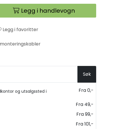
Legg i handlevogn
Legg i favoritter
e monteringskabler
Søk
Fra 0,-
kontor og utsalgssted i
Fra 49,-
Fra 99,-
Fra 101,-