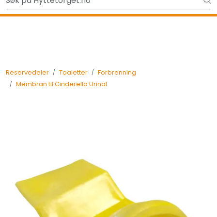
Skip to main content
Ut på tur i sommer? Sjekk her først
Tilbake
Reservedeler
Toaletter
Forbrenning
Membran til Cinderella Urinal