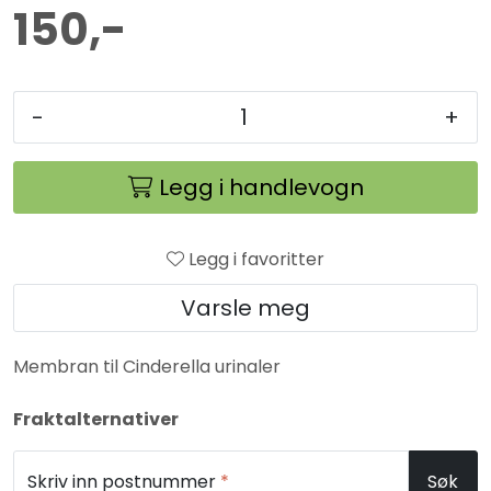
150,-
-
+
Legg i handlevogn
Legg i favoritter
Varsle meg
Membran til Cinderella urinaler
Fraktalternativer
Skriv inn postnummer
*
Søk