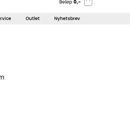
Beløp
0,-
0
Kundeservice
Favoritter
Logg inn
rvice
Outlet
Nyhetsbrev
mm