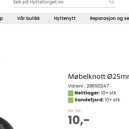
Ut på tur i sommer? Sjekk her først
ser
lp
Vår butikk
Hyttenytt
Reparasjon og se
Møbelknott Ø25
Varenr.:
29650247
Nettlager:
10+ stk
Sandefjord:
10+ stk
Før: 55,-
10,-