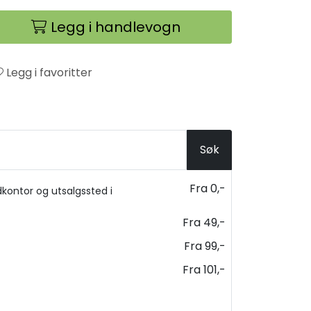
Legg i handlevogn
Legg i favoritter
Søk
Fra 0,-
kontor og utsalgssted i
Fra 49,-
Fra 99,-
Fra 101,-