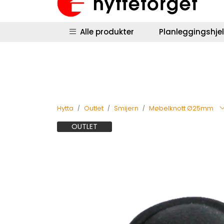
Skip to main content
|
|
Hyttestyring
Returinfo
Salgsbetingel
Alle produkter
Planleggingshje
Hytta
Outlet
Smijern
Møbelknott Ø25mm
OUTLET