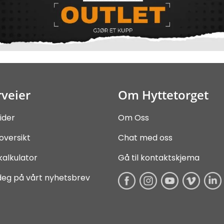
veier
Om Hyttetorget
ider
Om Oss
oversikt
Chat med oss
kalkulator
Gå til kontaktskjema
deg på vårt nyhetsbrev