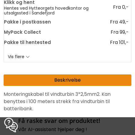
Klikk og hent
Fra 0,-
Hentes ved Hytteorgets hovedkontor og
utsalgssted i Sandefjord
Fra 49,-
Pakke i postkassen
Fra 99,-
MyPack Collect
Fra 101,-
Pakke til hentested
Vis flere
Beskrivelse
Monteringskabel til vindturbin 3*2,5mm2. Kan
benyttes i 100 meters strekk fra vindturbin til
batteribank.
Få raske svar om produktet!
Vår AI-assistent hjelper deg !