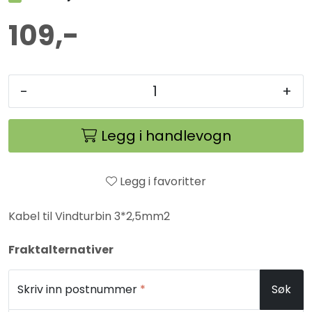
109,-
-
+
Legg i handlevogn
Legg i favoritter
Kabel til Vindturbin 3*2,5mm2
Fraktalternativer
Skriv inn postnummer
*
Søk