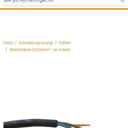
Skip to main content
Ut på tur i sommer? Sjekk her først
Tilbake
Hytta
Solcelle og energi
Kabler
Strømkabel 3x2,5mm² - pr meter