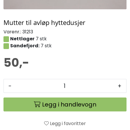
Mutter til avløp hyttedusjer
Varenr.:
31213
Nettlager
7 stk
Sandefjord:
7 stk
50,-
-
+
Legg i handlevogn
Legg i favoritter