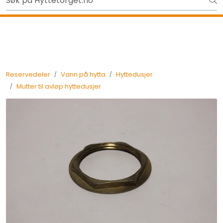
Skip to main content
Ut på tur i sommer? Sjekk her først
Tilbake
Reservedeler
Vann på hytta
Hyttedusjer
Mutter til avløp hyttedusjer